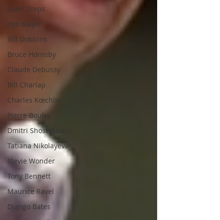
Giant Steps
Jojo Mayer
Bill Dobbins
Bruce Hornsby
Claude Debussy
Bill Charlap
Charles Kœchlin
Pierre Boulez
Dmitri Shostakóvich
Tatiana Nikolayeva
Stevie Wonder
Tony Bennett
Maurice Ravel
Django Bates