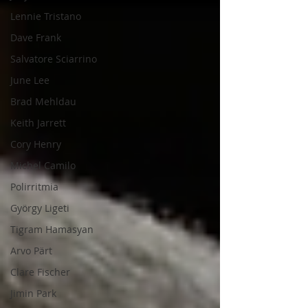
Lennie Tristano
Dave Frank
Salvatore Sciarrino
June Lee
Brad Mehldau
Keith Jarrett
Cory Henry
Michel Camilo
Polirritmia
György Ligeti
Tigram Hamasyan
Arvo Pärt
Clare Fischer
Jimin Park