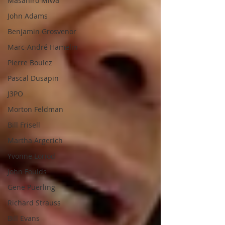
Masahiro Miwa
John Adams
Benjamin Grosvenor
Marc-André Hamelin
Pierre Boulez
Pascal Dusapin
J3PO
Morton Feldman
Bill Frisell
Martha Argerich
Yvonne Loriod
John Foulds
Gene Puerling
Richard Strauss
Bill Evans