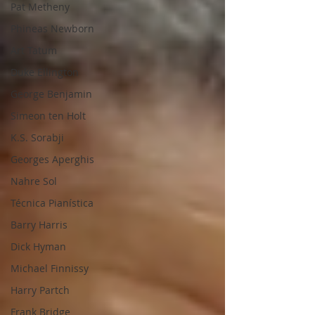
Pat Metheny
Phineas Newborn
Art Tatum
Duke Ellington
George Benjamin
Simeon ten Holt
K.S. Sorabji
Georges Aperghis
Nahre Sol
Técnica Pianística
Barry Harris
Dick Hyman
Michael Finnissy
Harry Partch
Frank Bridge