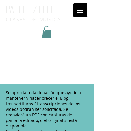
Pablo ziffer
CLASES DE MUSICA
Inicia Sesión/Regístrate
Se aprecia toda donación que ayude a
mantener y hacer crecer el Blog.
Las partituras / transcripciones de los
videos podrán ser solicitada. Se
reenviará un PDF con capturas de
pantalla editado, o el original si está
disponible.​