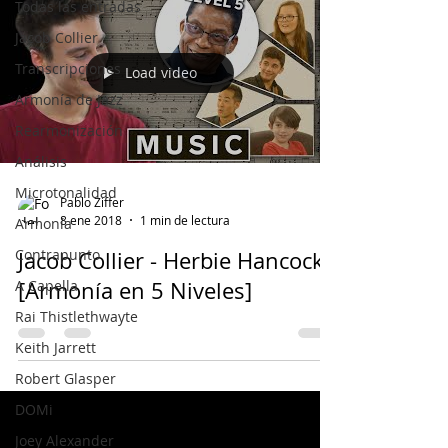
Todas las entradas
Jacob Collier
Transcripciones
Load video
Armonía de Jazz
Rearmonización
Análisis
Microtonalidad
Pablo Ziffer
8 ene 2018
1 min de lectura
Armonía
Contrapunto
Jacob Collier - Herbie Hancock
A Capella
[Armonía en 5 Niveles]
Rai Thistlethwayte
Keith Jarrett
Robert Glasper
DOMi
Joey Alexander