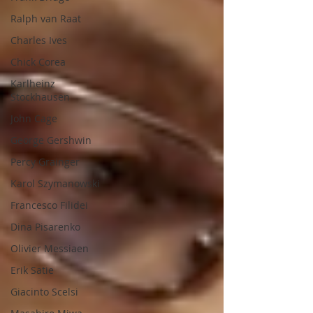
Ralph van Raat
Charles Ives
Chick Corea
Karlheinz
Stockhausen
John Cage
George Gershwin
Percy Grainger
Karol Szymanowski
Francesco Filidei
Dina Pisarenko
Olivier Messiaen
Erik Satie
Giacinto Scelsi