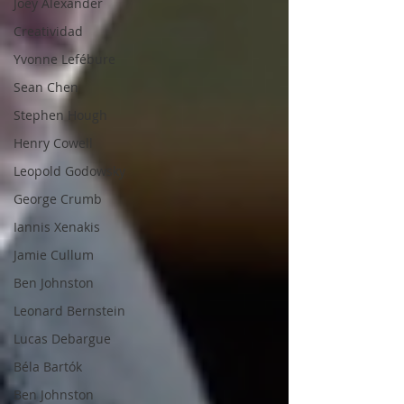
Joey Alexander
Creatividad
Yvonne Lefébure
Sean Chen
Stephen Hough
Henry Cowell
Leopold Godowsky
George Crumb
Iannis Xenakis
Jamie Cullum
Ben Johnston
Leonard Bernstein
Lucas Debargue
Béla Bartók
Ben Johnston