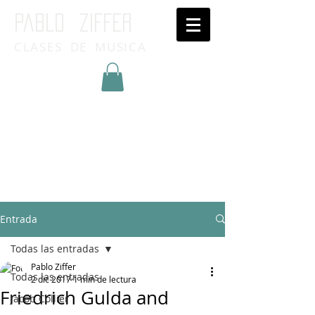
Pablo ziffer
CLASES DE MUSICA
Inicia Sesión/Regístrate
Entrada
Todas las entradas
Pablo Ziffer
Todas las entradas
2 dic 2017
1 min de lectura
Friedrich Gulda and
Jacob Collier