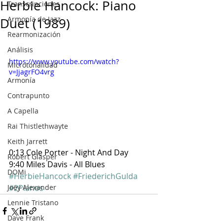
Herbie Hancock: Piano
Transcripciones
Armonía de Jazz
Duet (1989)
Rearmonización
Análisis
https://www.youtube.com/watch?
Microtonalidad
v=JjagrFO4vrg
Armonía
Contrapunto
A Capella
Rai Thistlethwayte
Keith Jarrett
0:13 Cole Porter - Night And Day
Robert Glasper
9:40 Miles Davis - All Blues
DOMi
#HerbieHancock
#FriederichGulda
Joey Alexander
#2Pianos
Lennie Tristano
Dave Frank