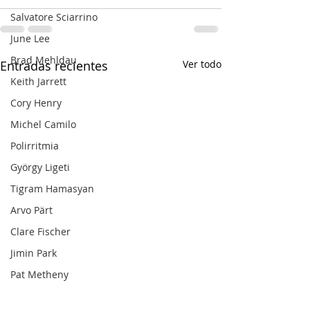
Salvatore Sciarrino
June Lee
Brad Mehldau
Entradas recientes
Ver todo
Keith Jarrett
Cory Henry
Michel Camilo
Polirritmia
György Ligeti
Tigram Hamasyan
Arvo Pärt
Clare Fischer
Jimin Park
Pat Metheny
Phineas Newborn