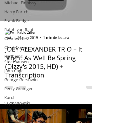
Michael Finnissy
Harry Partch
Frank Bridge
Ralph van Raat
Pablo Ziffer
16 may 2019
1 min de lectura
Charles Ives
Chick Corea
JOEY ALEXANDER TRIO – It
Karlheinz
Might As Well Be Spring
Stockhausen
(Dizzy's 2015, HD) +
John Cage
Transcription
George Gershwin
Percy Grainger
Karol
Szymanowski
Francesco Filidei
Dina Pisarenko