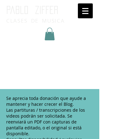
Pablo ziffer
CLASES DE MUSICA
Inicia Sesión/Regístrate
Se aprecia toda donación que ayude a
mantener y hacer crecer el Blog.
Las partituras / transcripciones de los
videos podrán ser solicitada. Se
reenviará un PDF con capturas de
pantalla editado, o el original si está
disponible.​