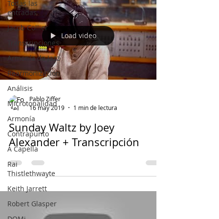
Todas las
entradas
Jacob Collier
Load video
Transcripciones
Armonía de Jazz
Rearmonización
Análisis
Pablo Ziffer
Microtonalidad
16 may 2019
1 min de lectura
Armonía
Sunday Waltz by Joey
Contrapunto
Alexander + Transcripción
A Capella
Rai
Thistlethwayte
Keith Jarrett
Robert Glasper
DOMi