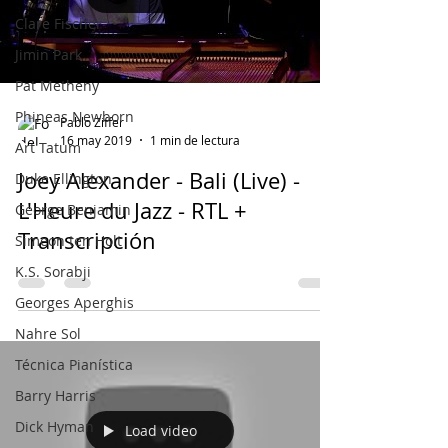
Clare Fischer
Jimin Park
Pat Metheny
Phineas Newborn
Pablo Ziffer
16 may 2019
1 min de lectura
Art Tatum
Joey Alexander - Bali (Live) -
Duke Ellington
L'Heure du Jazz - RTL +
George Benjamin
Transcripción
Simeon ten Holt
K.S. Sorabji
Georges Aperghis
Nahre Sol
Técnica Pianística
Barry Harris
Dick Hyman
Load video