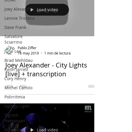
Joey Alexander
Load video
Lennie Tristano
Dave Frank
Salvatore
Sciarrino
Pablo Ziffer
June Lee
16 may 2019
1 min de lectura
Brad Mehldau
Joey Alexander - City Lights
Keith Jarrett
[live] + transcription
Cory Henry
Michel Camilo
Polirritmia
György Ligeti
Tigram
Hamasyan
Arvo Pärt
Load video