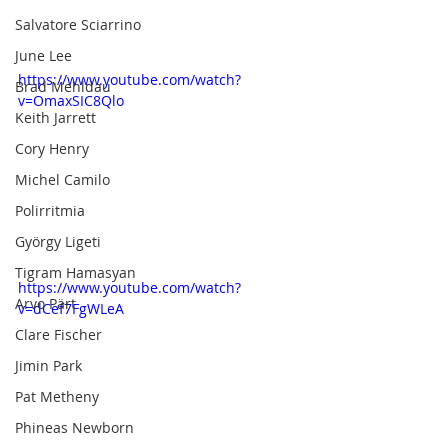
Salvatore Sciarrino
June Lee
https://www.youtube.com/watch?
Brad Mehldau
v=OmaxSIC8Qlo
Keith Jarrett
Cory Henry
Michel Camilo
Polirritmia
György Ligeti
Tigram Hamasyan
https://www.youtube.com/watch?
Arvo Pärt
v=dCef7FgWLeA
Clare Fischer
Jimin Park
Pat Metheny
Phineas Newborn