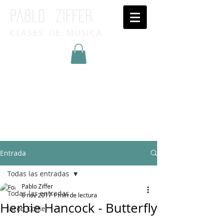
Pablo ziffer
CLASES DE MUSICA
Inicia Sesión/Regístrate
Entrada
Todas las entradas
Pablo Ziffer
Todas las entradas
8 nov 2017
1 min de lectura
Herbie Hancock - Butterfly
Jacob Collier