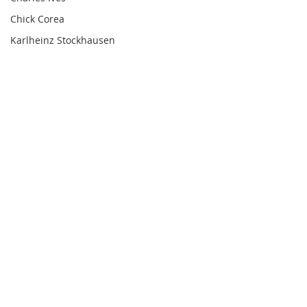
Chick Corea
Karlheinz Stockhausen
John Cage
George Gershwin
Percy Grainger
Karol Szymanowski
Francesco Filidei
Dina Pisarenko
Olivier Messiaen
Erik Satie
Giacinto Scelsi
Masahiro Miwa
Comentarios
John Adams
Benjamin Grosvenor