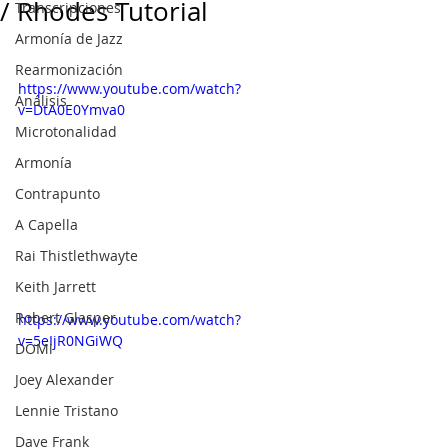
/ Rhodes Tutorial
Transcripciones
Armonía de Jazz
Rearmonización
https://www.youtube.com/watch?
Análisis
v=DtA0E0Ymva0
Microtonalidad
Armonía
Contrapunto
A Capella
Rai Thistlethwayte
Keith Jarrett
Robert Glasper
https://www.youtube.com/watch?
v=5eIjR0NGiWQ
DOMi
Joey Alexander
Lennie Tristano
Dave Frank