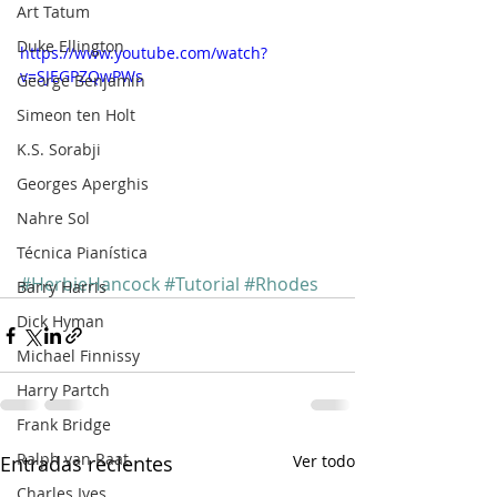
Art Tatum
Duke Ellington
https://www.youtube.com/watch?
v=SJEGPZQwPWs
George Benjamin
Simeon ten Holt
K.S. Sorabji
Georges Aperghis
Nahre Sol
Técnica Pianística
#HerbieHancock
#Tutorial
#Rhodes
Barry Harris
Dick Hyman
Michael Finnissy
Harry Partch
Frank Bridge
Ralph van Raat
Entradas recientes
Ver todo
Charles Ives