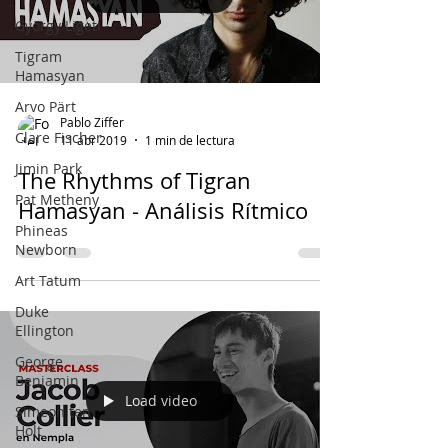
György Ligeti
Tigram
Hamasyan
Arvo Pärt
Pablo Ziffer
Clare Fischer
11 abr 2019
1 min de lectura
Jimin Park
The Rhythms of Tigran
Pat Metheny
Hamasyan - Análisis Rítmico
Phineas
Newborn
Art Tatum
Duke
Ellington
George
Benjamin
Load video
Simeon ten
Holt