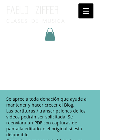
Pablo ziffer
CLASES DE MUSICA
Inicia Sesión/Regístrate
Se aprecia toda donación que ayude a
mantener y hacer crecer el Blog.
Las partituras / transcripciones de los
videos podrán ser solicitada. Se
reenviará un PDF con capturas de
pantalla editado, o el original si está
disponible.​