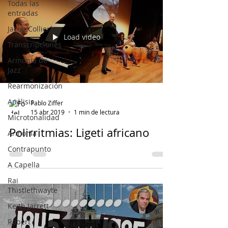
Todas las
entradas
Jacob Collier
Load video
Transcripciones
Armonía de
Jazz
Rearmonización
Análisis
Pablo Ziffer
15 abr 2019
1 min de lectura
Microtonalidad
Polirritmias: Ligeti africano
Armonía
Contrapunto
A Capella
Rai
Thistlethwayte
Keith Jarrett
Robert