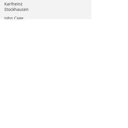
Karlheinz
Stockhausen
John Cage
George
Gershwin
Percy
Grainger
Karol
Szymanowski
Francesco
Filidei
Dina
Pisarenko
Olivier
Messiaen
Erik Satie
Giacinto
Scelsi