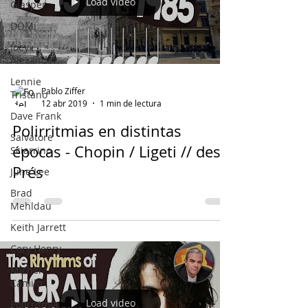
Load video
Glasper
DOMi
Joey
Alexander
Lennie
Pablo Ziffer
Tristano
12 abr 2019
1 min de lectura
Dave Frank
Polirritmias en distintas
Salvatore
épocas - Chopin / Ligeti // des
Sciarrino
Prés
June Lee
Brad
Mehldau
Keith Jarrett
Cory Henry
Michel
Camilo
Load video
Polirritmia