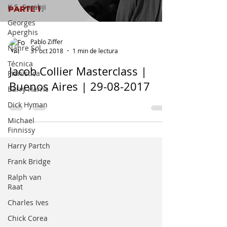
K.S. Sorabji
Georges
Aperghis
Pablo Ziffer
Nahre Sol
31 oct 2018
1 min de lectura
Técnica
Jacob Collier Masterclass |
Pianística
Buenos Aires | 29-08-2017
Barry Harris
Dick Hyman
Michael
Finnissy
Harry Partch
Frank Bridge
Ralph van
Raat
Charles Ives
Chick Corea