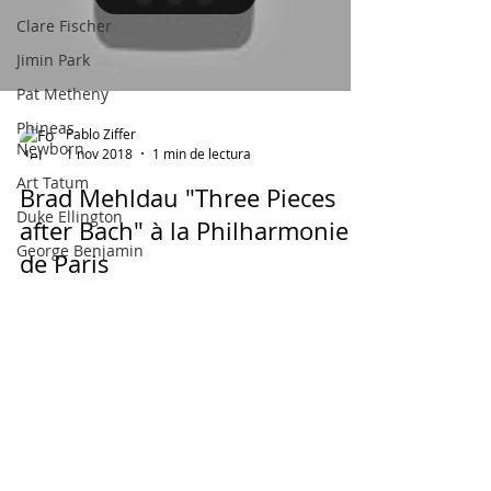
Clare Fischer
Jimin Park
Pat Metheny
Phineas
Pablo Ziffer
Newborn
1 nov 2018
1 min de lectura
Art Tatum
Brad Mehldau "Three Pieces
Duke Ellington
after Bach" à la Philharmonie
George Benjamin
de Paris
Simeon ten Holt
K.S. Sorabji
Georges
Aperghis
Nahre Sol
Técnica
Pianística
Load video