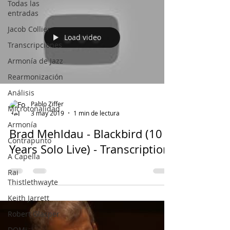
Todas las
entradas
Jacob Collier
Load video
Transcripciones
Armonía de Jazz
Rearmonización
Análisis
Pablo Ziffer
Microtonalidad
3 may 2019
1 min de lectura
Armonía
Brad Mehldau - Blackbird (10
Contrapunto
Years Solo Live) - Transcription
A Capella
Rai
Thistlethwayte
Keith Jarrett
Robert Glasper
DOMi