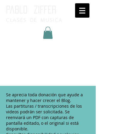
Pablo ziffer
CLASES DE MUSICA
Inicia Sesión/Regístrate
Se aprecia toda donación que ayude a
mantener y hacer crecer el Blog.
Las partituras / transcripciones de los
videos podrán ser solicitada. Se
reenviará un PDF con capturas de
pantalla editado, o el original si está
disponible.​