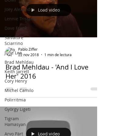
Joey Alexander
Load video
Lennie Tristano
Dave Frank
Salvatore
Sciarrino
Pablo Ziffer
June Lee
22 nov 2018
1 min de lectura
Brad Mehldau
Brad Mehldau - 'And I Love
Keith Jarrett
Her' 2016
Cory Henry
Michel Camilo
Polirritmia
György Ligeti
Tigram
Hamasyan
Arvo Pärt
Load video