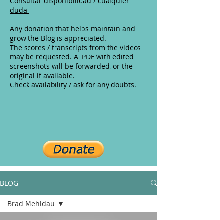
Consultar disponibilidad / cualquier
duda.
Any donation that helps maintain and
grow the Blog is appreciated.
The scores / transcripts from the videos
may be requested. A PDF with edited
screenshots will be forwarded, or the
original if available.
Check availability / ask for any doubts.
BLOG
Brad Mehldau