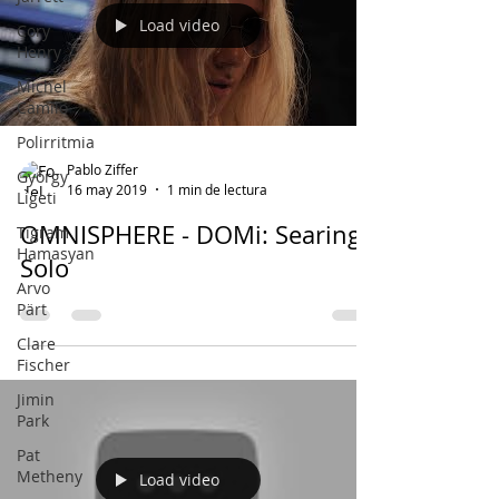
Load video
Cory
Henry
Michel
Camilo
Polirritmia
Pablo Ziffer
György
16 may 2019
1 min de lectura
Ligeti
OMNISPHERE - DOMi: Searing
Tigram
Hamasyan
Solo
Arvo
Pärt
Clare
Fischer
Jimin
Park
Pat
Metheny
Load video