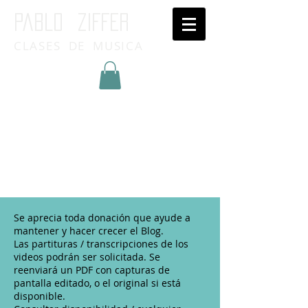
Pablo ziffer
CLASES DE MUSICA
Inicia Sesión/Regístrate
Se aprecia toda donación que ayude a
mantener y hacer crecer el Blog.
Las partituras / transcripciones de los
videos podrán ser solicitada. Se
reenviará un PDF con capturas de
pantalla editado, o el original si está
disponible.​