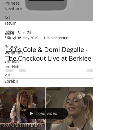
Phineas
Newborn
Art
Tatum
Duke
Pablo Ziffer
Ellington
16 may 2019
1 min de lectura
George
Louis Cole & Domi Degalle -
Benjamin
The Checkout Live at Berklee
Simeon
ten Holt
K.S.
Sorabji
Georges
Aperghis
Nahre
Sol
Load video
Técnica
Pianística