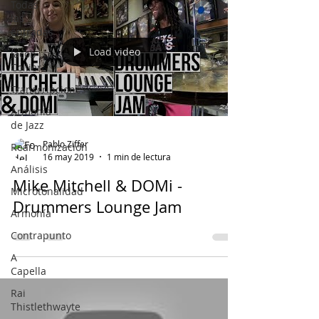
Todas
las
entradas
Load video
Jacob
Collier
Transcripciones
Armonía
de Jazz
Pablo Ziffer
Rearmonización
16 may 2019
1 min de lectura
Análisis
Mike Mitchell & DOMi -
Microtonalidad
Drummers Lounge Jam
Armonía
Contrapunto
A
Capella
Rai
Thistlethwayte