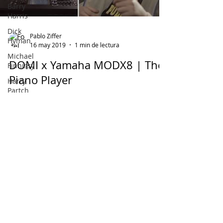
Barry
Harris
Dick
Pablo Ziffer
Hyman
16 may 2019
1 min de lectura
Michael
DOMI x Yamaha MODX8 | The
Finnissy
Piano Player
Harry
Partch
Frank
Bridge
Ralph
van Raat
Charles
Ives
Load video
Chick
Corea
Karlheinz
Stockhausen