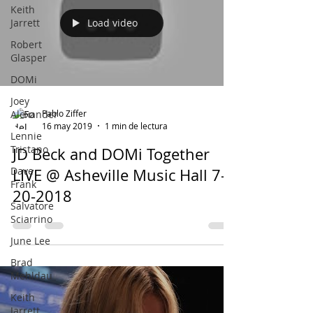
Keith
Jarrett
Load video
Robert
Glasper
DOMi
Joey
Alexander
Pablo Ziffer
16 may 2019
1 min de lectura
Lennie
Tristano
JD Beck and DOMi Together
Dave
LIVE @ Asheville Music Hall 7-
Frank
20-2018
Salvatore
Sciarrino
June Lee
Brad
Mehldau
Keith
Jarrett