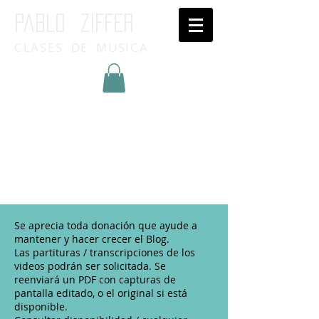
Pablo ziffer
CLASES DE MUSICA
Inicia Sesión/Regístrate
Se aprecia toda donación que ayude a
mantener y hacer crecer el Blog.
Las partituras / transcripciones de los
videos podrán ser solicitada. Se
reenviará un PDF con capturas de
pantalla editado, o el original si está
disponible.​