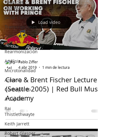
Todas las
entradas
Jacob Collier
Load video
Transcripciones
Armonía de
Jazz
Rearmonización
Análisis
Pablo Ziffer
4 abr 2019
1 min de lectura
Microtonalidad
Clare & Brent Fischer Lecture
Armonía
(Seattle 2005) | Red Bull Music
Contrapunto
Academy
A Capella
Rai
Thistlethwayte
Keith Jarrett
Robert Glasper