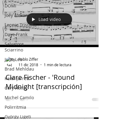
DOMi
Joey Alexander
Load video
Lennie Tristano
Dave Frank
Salvatore
Sciarrino
June Lee
Pablo Ziffer
11 dic 2018
1 min de lectura
Brad Mehldau
Clare Fischer - 'Round
Keith Jarrett
Midnight [transcripción]
Cory Henry
Michel Camilo
Polirritmia
György Ligeti
Tigram
Hamasyan