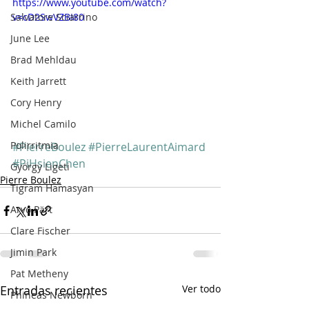
https://www.youtube.com/watch?
Salvatore Sciarrino
v=cD2SwVZBI80
June Lee
Brad Mehldau
Keith Jarrett
Cory Henry
Michel Camilo
Polirritmia
#PierreBoulez
#PierreLaurentAimard
#PiHsienChen
György Ligeti
Pierre Boulez
Tigram Hamasyan
Arvo Pärt
Clare Fischer
Jimin Park
Pat Metheny
Entradas recientes
Ver todo
Phineas Newborn