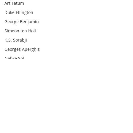
Art Tatum
Duke Ellington
George Benjamin
Simeon ten Holt
K.S. Sorabji
Georges Aperghis
Nahre Sol
Técnica Pianística
Barry Harris
Dick Hyman
Michael Finnissy
Harry Partch
Comentarios
Frank Bridge
Ralph van Raat
Charles Ives