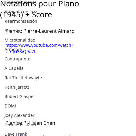
Notations pour Piano
Transcripciones
Armonía de Jazz
(1945) + Score
Rearmonización
Análisis
Pianist: Pierre-Laurent Aimard
Microtonalidad
https://www.youtube.com/watch?
Armonía
v=CJG38iQ9d7I
Contrapunto
A Capella
Rai Thistlethwayte
Keith Jarrett
Robert Glasper
DOMi
Joey Alexander
Pianist: Pi-Hsien Chen
Lennie Tristano
Dave Frank