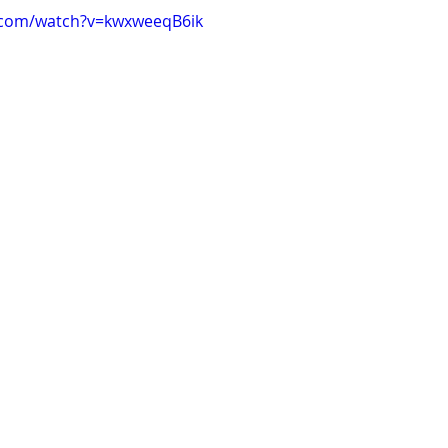
.com/watch?v=kwxweeqB6ik
Clare Fischer
Jimin Park
Pat Metheny
Phinea