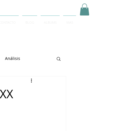
CONTACTO
BLOG
ALBUMS
MAS
Inicia Sesión/Regístrate
Análisis
arrett
 XX
e Sciarrino
June Lee
igeti