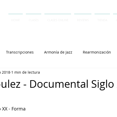
HOME
CLASES
CLASES ONLINE
REVIEWS
TIENDA
Transcripciones
Armonía de Jazz
Rearmonización
o 2018
1 min de lectura
Contrapunto
A Capella
Rai Thistlethwayte
Keith J
oulez - Documental Siglo
Joey Alexander
Lennie Tristano
Dave Frank
Salvator
o XX - Forma
Cory Henry
Michel Camilo
Polirritmia
György L