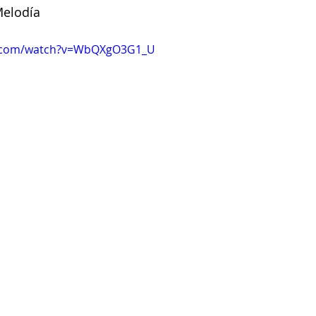
Melodía
e.com/watch?v=WbQXgO3G1_U