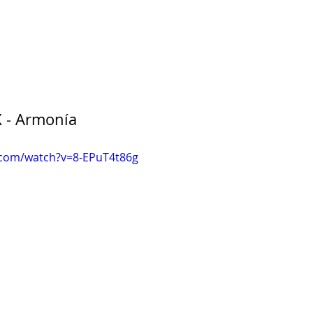
X - Armonía
.com/watch?v=8-EPuT4t86g