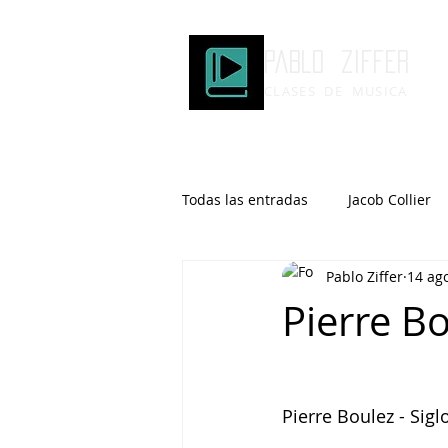
Pablo ziffer
CLASES DE MUSICA
Todas las entradas
Jacob Collier
Pablo Ziffer
14 ag
Microtonalidad
Armonía
Pierre B
Robert Glasper
DOMi
Pierre Boulez - Sigl
Brad Mehldau
Keith Jarrett