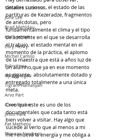
detalles curiosos, el estado de las 
Salvatore Sciarrino
partituras de Kezeradze, fragmentos 
June Lee
de anécdotas, pero 
Brad Mehldau
fundamentalmente el clima y el tipo 
Keith Jarrett
de ambiente en el que se desarrolla 
el trabajo, el estado mental en el 
Cory Henry
momento de la práctica, el aplomo 
Michel Camilo
de la maestra que está a años luz de 
Polirritmia
un alumno,que ya en ese momento 
es gigante,  absolutamente dotado y 
György Ligeti
entregado totalmente a una única 
Tigram Hamasyan
meta.
Arvo Pärt
Creo que este es uno de los 
Clare Fischer
documentales que cada tanto está 
Jimin Park
bien volver a visitar. Hay algo que 
Pat Metheny
sucede al verlo que al menos a mi 
Phineas Newborn
me renueva la energía y me obliga a 