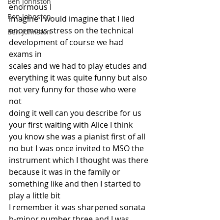
Ben Johnston
enormous I
Ben Johnston
imagine I would imagine that I lied
enormous stress on the technical
Ben Johnston
development of course we had 
exams in
scales and we had to play etudes and
everything it was quite funny but also
not very funny for those who were 
not
doing it well can you describe for us
your first waiting with Alice I think
you know she was a pianist first of all
no but I was once invited to MSO the
instrument which I thought was there
because it was in the family or
something like and then I started to
play a little bit
I remember it was sharpened sonata
b-minor number three and I was 