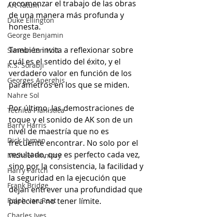
recomenzar el trabajo de las obras 
Art Tatum
de una manera más profunda y 
Duke Ellington
honesta.
George Benjamin
También invita a reflexionar sobre 
Simeon ten Holt
cuál es el sentido del éxito, y el 
K.S. Sorabji
verdadero valor en función de los 
Georges Aperghis
parámetros en los que se miden.
Nahre Sol
Por último, las demostraciones de 
Técnica Pianística
toque y el sonido de AK son de un 
Barry Harris
nivel de maestría que no es 
Dick Hyman
frecuente encontrar. No solo por el 
resultado, que es perfecto cada vez, 
Michael Finnissy
sino por la consistencia, la facilidad y 
Harry Partch
la seguridad en la ejecución que 
Frank Bridge
dejan entrever una profundidad que 
Ralph van Raat
pareciera no tener límite.
Charles Ives