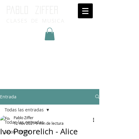
Pablo ziffer
CLASES DE MUSICA
Inicia Sesión/Regístrate
Entrada
Todas las entradas
Pablo Ziffer
Todas las entradas
12 nov 2021
9 min de lectura
Ivo Pogorelich - Alice
Jacob Collier