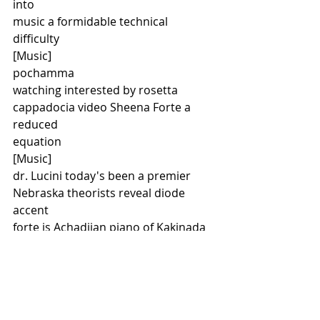
into
music a formidable technical 
difficulty
[Music]
pochamma
watching interested by rosetta
cappadocia video Sheena Forte a 
reduced
equation
[Music]
dr. Lucini today's been a premier
Nebraska theorists reveal diode 
accent
forte is Achadjian piano of Kakinada
beta now instrument it was officially
nervous mostly egrets transition for
mana premiere was at Iwo Jima the 
book
marking marking