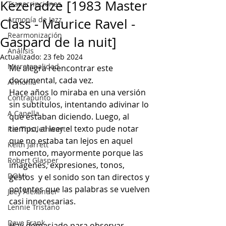
Kezeradze [1983 Master
Transcripciones
Armonía de Jazz
Class - Maurice Ravel -
Rearmonización
Gaspard de la nuit]
Análisis
Actualizado:
23 feb 2024
Microtonalidad
Me alegra reencontrar este 
documental, cada vez.
Armonía
Hace años lo miraba en una versión 
Contrapunto
sin subtítulos, intentando adivinar lo 
A Capella
que estaban diciendo. Luego, al 
tiempo, al leer el texto pude notar 
Rai Thistlethwayte
que no estaba tan lejos en aquel 
Keith Jarrett
momento, mayormente porque las 
Robert Glasper
imágenes, expresiones, tonos, 
DOMi
gestos  y el sonido son tan directos y 
potentes que las palabras se vuelven 
Joey Alexander
casi innecesarias.
Lennie Tristano
Dave Frank
Hay demasiado para observar, 