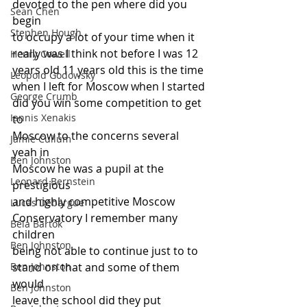
devoted to the pen where did you 
Sean Chen
begin
Stephen Hough
to occupy a lot of your time when it
really was I think not before I was 12
Henry Cowell
years old 11 years old this is the time
Leopold Godowsky
when I left for Moscow when I started
George Crumb
did you win some competition to get 
Iannis Xenakis
to
Moscow to the concerns several 
Jamie Cullum
yeah in
Ben Johnston
Moscow he was a pupil at the 
Leonard Bernstein
prestigious
and highly competitive Moscow
Lucas Debargue
Conservatory I remember many 
Béla Bartók
children
Ben Johnston
being not able to continue just to to
Ben Johnston
stand on that and some of them 
would
Ben Johnston
leave the school did they put 