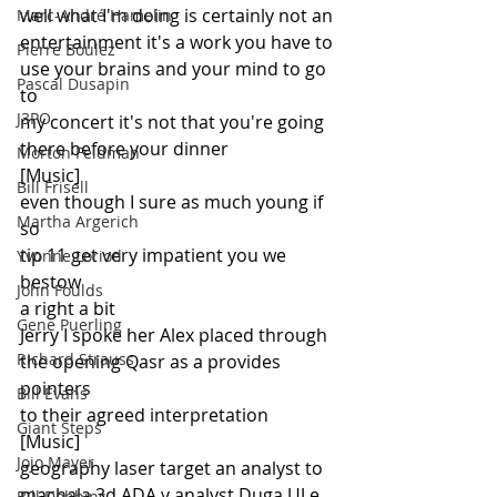
well what I'm doing is certainly not an
Marc-André Hamelin
entertainment it's a work you have to
Pierre Boulez
use your brains and your mind to go 
Pascal Dusapin
to
J3PO
my concert it's not that you're going
there before your dinner
Morton Feldman
[Music]
Bill Frisell
even though I sure as much young if 
Martha Argerich
so
tip 11 get very impatient you we 
Yvonne Loriod
bestow
John Foulds
a right a bit
Gene Puerling
Jerry I spoke her Alex placed through
Richard Strauss
the opening Qasr as a provides 
pointers
Bill Evans
to their agreed interpretation
Giant Steps
[Music]
Jojo Mayer
geography laser target an analyst to
machala 3d ADA v analyst Duga UJ e 
Bill Dobbins