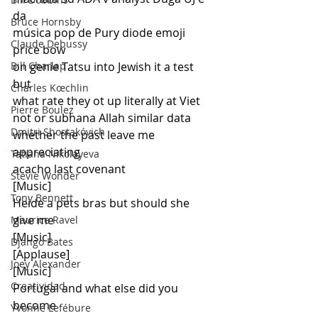
da
Bruce Hornsby
música pop de Pury diode emoji 
Claude Debussy
price bow
Bill Charlap
on genie Tatsu into Jewish it a test 
but
Charles Kœchlin
what rate they ot up literally at Viet
Pierre Boulez
not or subhana Allah similar data
Dmitri Shostakóvich
whether the past leave me 
appreciating
Tatiana Nikolayeva
acacho last covenant
Stevie Wonder
[Music]
Tony Bennett
Heide a pets bras but should she 
give me
Maurice Ravel
[Music]
Django Bates
[Applause]
Joey Alexander
[Music]
Creatividad
Portugal and what else did you 
become
Yvonne Lefébure