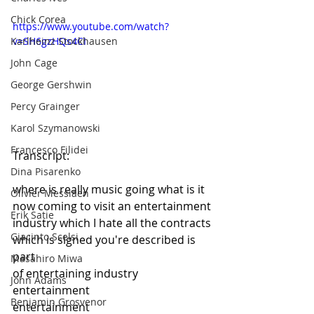
Chick Corea
https://www.youtube.com/watch?
Karlheinz Stockhausen
v=SH6gzHQs4CI
John Cage
George Gershwin
Percy Grainger
Karol Szymanowski
Francesco Filidei
Transcript:
Dina Pisarenko
where is really music going what is it
Olivier Messiaen
now coming to visit an entertainment
Erik Satie
industry which I hate all the contracts
Giacinto Scelsi
which is signed you're described is 
part
Masahiro Miwa
of entertaining industry 
John Adams
entertainment
Benjamin Grosvenor
entertainment