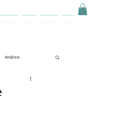
CONTACTO
BLOG
ALBUMS
MAS
Inicia Sesión/Regístrate
Análisis
arrett
e
e Sciarrino
June Lee
igeti