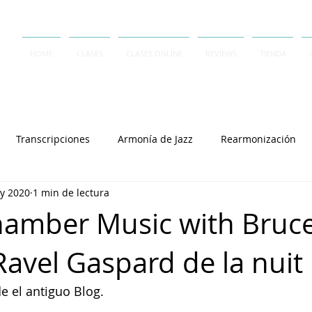
HOME
CLASES
CLASES ONLINE
REVIEWS
TIENDA
Transcripciones
Armonía de Jazz
Rearmonización
y 2020
1 min de lectura
Contrapunto
A Capella
Rai Thistlethwayte
Keith J
hamber Music with Bruc
Ravel Gaspard de la nuit
Joey Alexander
Lennie Tristano
Dave Frank
Salvator
e el antiguo Blog.
Cory Henry
Michel Camilo
Polirritmia
György L