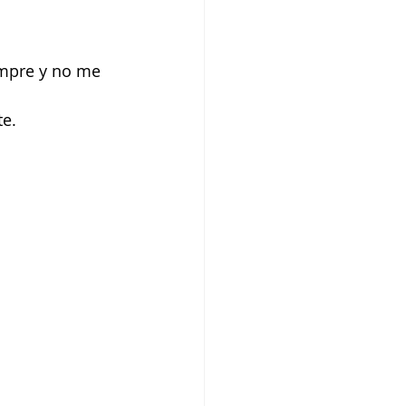
s Newborn
empre y no me 
te.