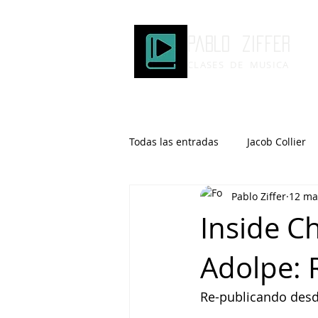
Pablo ziffer
CLASES DE MUSICA
Todas las entradas
Jacob Collier
Pablo Ziffer
12 ma
Microtonalidad
Armonía
Inside C
Adolpe: 
Robert Glasper
DOMi
Re-publicando desd
Brad Mehldau
Keith Jarrett