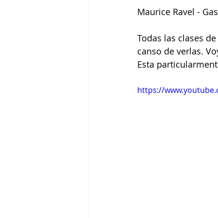
Maurice Ravel - Gas
Tigram Hamasyan
Arvo Pärt
Todas las clases d
canso de verlas. Voy
Esta particularment
https://www.youtube