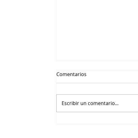
Comentarios
Escribir un comentario...
🎬 Beethoviana – Un tributo
pianístico a Wendy Carlos y