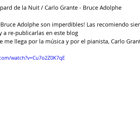
pard de la Nuit / Carlo Grante - Bruce Adolphe
Clare Fischer
Jimin Park
Pat Metheny
Phinea
e Bruce Adolphe son imperdibles! Las recomiendo si
 a re-publicarlas en este blog 
e me llega por la música y por el pianista, Carlo Gran
.com/watch?v=Cu7o2Z0K7qE