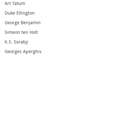
Art Tatum
Duke Ellington
George Benjamin
Simeon ten Holt
K.S. Sorabji
Georges Aperghis
Nahre Sol
Técnica Pianística
Barry Harris
Dick Hyman
Michael Finnissy
Comentarios
Harry Partch
Frank Bridge
Ralph van Raat
Escribir un comentario...
[Gene Puerling] - Over
Harmonic Pitch 
Charles Ives