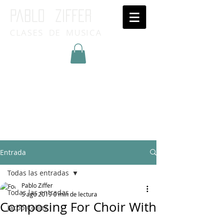
Pablo ziffer
CLASES DE MUSICA
Inicia Sesión/Regístrate
Entrada
Todas las entradas
Pablo Ziffer
Todas las entradas
5 ago 2019
0 min de lectura
Composing For Choir With
Jacob Collier