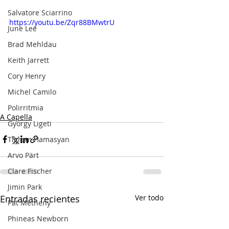
Salvatore Sciarrino
https://youtu.be/Zqr88BMwtrU
June Lee
Brad Mehldau
Keith Jarrett
Cory Henry
Michel Camilo
Polirritmia
A Capella
György Ligeti
Tigram Hamasyan
Arvo Pärt
Clare Fischer
Jimin Park
Entradas recientes
Ver todo
Pat Metheny
Phineas Newborn