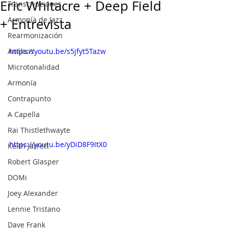
Eric Whitacre + Deep Field
Transcripciones
Armonía de Jazz
+ Entrevista
Rearmonización
Análisis
https://youtu.be/s5jfyt5Tazw
Microtonalidad
Armonía
Contrapunto
A Capella
Rai Thistlethwayte
https://youtu.be/yDiD8F9ItX0
Keith Jarrett
Robert Glasper
DOMi
Joey Alexander
Lennie Tristano
Dave Frank