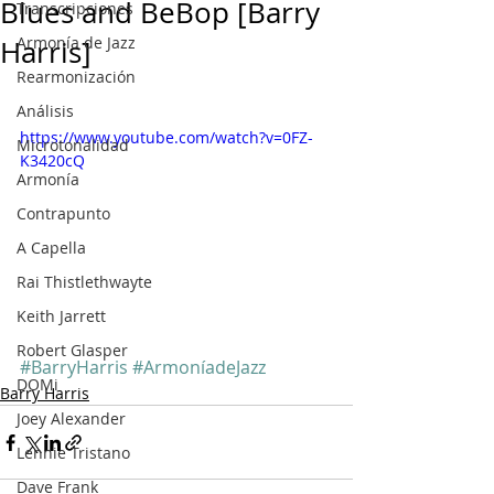
Blues and BeBop [Barry
Transcripciones
Armonía de Jazz
Harris]
Rearmonización
Análisis
https://www.youtube.com/watch?v=0FZ-
Microtonalidad
K3420cQ
Armonía
Contrapunto
A Capella
Rai Thistlethwayte
Keith Jarrett
Robert Glasper
#BarryHarris
#ArmoníadeJazz
DOMi
Barry Harris
Joey Alexander
Lennie Tristano
Dave Frank