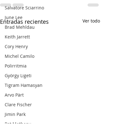
Salvatore Sciarrino
June Lee
Entradas recientes
Ver todo
Brad Mehldau
Keith Jarrett
Cory Henry
Michel Camilo
Polirritmia
György Ligeti
Tigram Hamasyan
Arvo Pärt
Clare Fischer
Jimin Park
Pat Metheny
Phineas Newborn