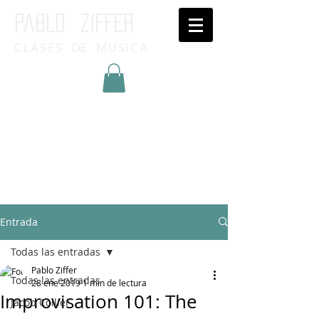
Pablo ziffer
CLASES DE MUSICA
Inicia Sesión/Regístrate
Entrada
Todas las entradas
Pablo Ziffer
Todas las entradas
28 ene 2019
1 min de lectura
Improvisation 101: The
Jacob Collier