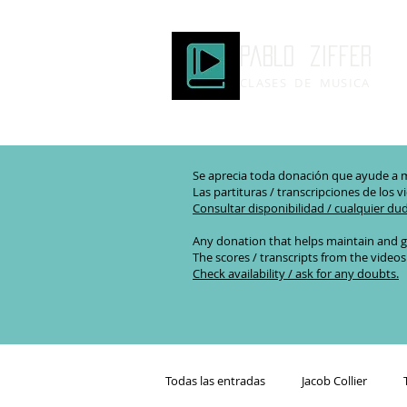
Pablo ziffer
CLASES DE MUSICA
Se aprecia toda donación que ayude a m
Las partituras / transcripciones de los v
Consultar disponibilidad / cualquier du
Any donation that helps maintain and g
The scores / transcripts from the videos
Check availability / ask for any doubts.
Todas las entradas
Jacob Collier