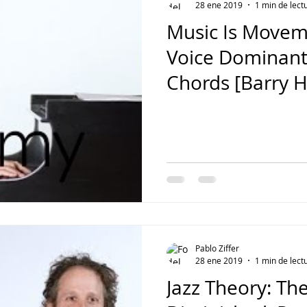
28 ene 2019
1 min de lect
Music Is Movem
Voice Dominant
Chords [Barry H
Pablo Ziffer
28 ene 2019
1 min de lect
Jazz Theory: The