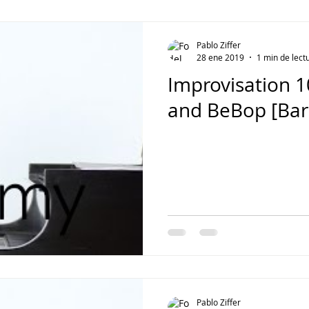
Capella
Rai Thistlethwayte
Keith Jarrett
Robert Glasper
Pablo Ziffer
28 ene 2019
1 min de lect
Improvisation 1
Dave Frank
Salvatore Sciarrino
June Lee
Brad Mehl
and BeBop [Barr
Polirritmia
György Ligeti
Tigram Hamasyan
Arvo Pärt
hineas Newborn
Pablo Ziffer