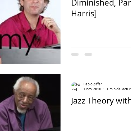
Diminished, Par
Harris]
Pablo Ziffer
1 nov 2018
1 min de lectu
Jazz Theory wit