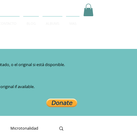
CONTACTO
BLOG
ALBUMS
MAS
Inicia Sesión/Regístrate
do, o el original si está disponible.​
iginal if available.
Microtonalidad