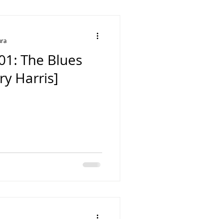
DOMi
ura
01: The Blues
dau
Keith Jarrett
y Harris]
Clare Fischer