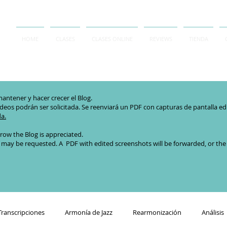
HOME
CLASES
CLASES ONLINE
REVIEWS
TIENDA
antener y hacer crecer el Blog.
ideos podrán ser solicitada. Se reenviará un PDF con capturas de pantalla edita
da.
row the Blog is appreciated.
 may be requested. A PDF with edited screenshots will be forwarded, or the or
Transcripciones
Armonía de Jazz
Rearmonización
Análisis