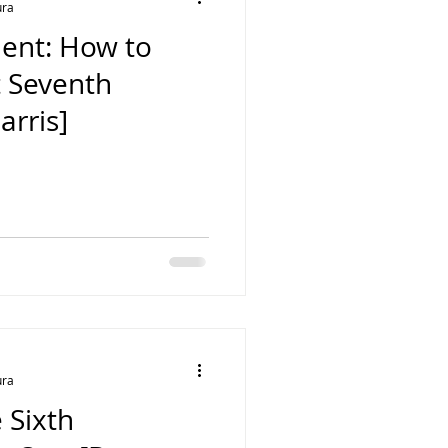
ura
ent: How to
 Seventh
arris]
ura
 Sixth