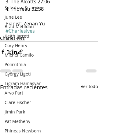
3. The Alcotts 27:06
Salvatore Sciarrino
4. Thoreau 32:38
June Lee
Pianist: Zenan Yu
Brad Mehldau
#CharlesIves
Keith Jarrett
Charles Ives
Cory Henry
Michel Camilo
Polirritmia
György Ligeti
Tigram Hamasyan
Entradas recientes
Ver todo
Arvo Pärt
Clare Fischer
Jimin Park
Pat Metheny
Phineas Newborn