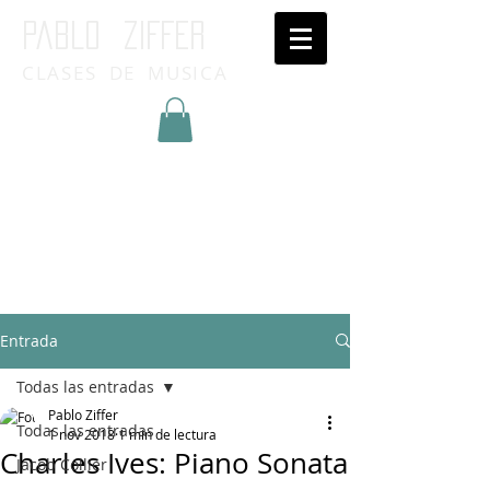
Pablo ziffer
CLASES DE MUSICA
Inicia Sesión/Regístrate
Entrada
Todas las entradas
Pablo Ziffer
Todas las entradas
1 nov 2018
1 min de lectura
Charles Ives: Piano Sonata
Jacob Collier