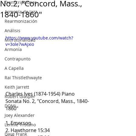
No.2, "Concord, Mass.,
Transcripciones
Armonía de Jazz
1840-1860"
Rearmonización
Análisis
https://www.youtube.com/watch?
Microtonalidad
v=3ole7wAjxio
Armonía
Contrapunto
A Capella
Rai Thistlethwayte
Keith Jarrett
Charles Ives (1874-1954) Piano 
Robert Glasper
Sonata No. 2, "Concord, Mass., 1840-
DOMi
1860"
Joey Alexander
1. Emerson
Lennie Tristano
2. Hawthorne 15:34
Dave Frank