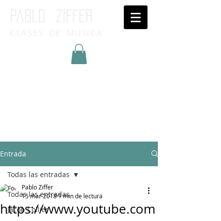
Pablo ziffer
CLASES DE MUSICA
Inicia Sesión/Regístrate
Entrada
Todas las entradas
Pablo Ziffer
Todas las entradas
15 mar 2018
1 min de lectura
https://www.youtube.com
Jacob Collier