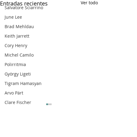
Entradas recientes
Ver todo
Salvatore Sciarrino
June Lee
Brad Mehldau
Keith Jarrett
Cory Henry
Michel Camilo
Polirritmia
György Ligeti
Tigram Hamasyan
Arvo Pärt
Clare Fischer
Jimin Park
Pat Metheny
Comentarios
Phineas Newborn