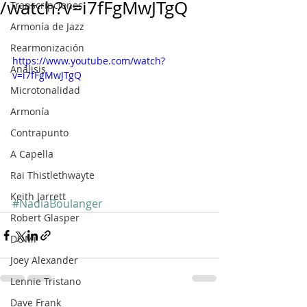
/watch?v=i7fFgMwJTgQ
Transcripciones
Armonía de Jazz
Rearmonización
https://www.youtube.com/watch?
Análisis
v=i7fFgMwJTgQ
Microtonalidad
Armonía
Contrapunto
A Capella
Rai Thistlethwayte
Keith Jarrett
#NadiaBoulanger
Robert Glasper
DOMi
Joey Alexander
Lennie Tristano
Dave Frank