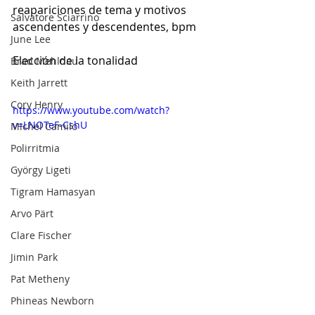
reapariciones de tema y motivos 
Salvatore Sciarrino
ascendentes y descendentes, bpm
June Lee
Elección de la tonalidad
Brad Mehldau
Keith Jarrett
Cory Henry
https://www.youtube.com/watch?
v=LNOTeF-CshU
Michel Camilo
Polirritmia
György Ligeti
Tigram Hamasyan
Arvo Pärt
Clare Fischer
Jimin Park
Pat Metheny
Phineas Newborn