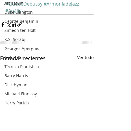
Art Tatum
#ClaudeDebussy
#ArmoníadeJazz
#Análisis
Duke Ellington
George Benjamin
Simeon ten Holt
K.S. Sorabji
Georges Aperghis
Nahre Sol
Entradas recientes
Ver todo
Técnica Pianística
Barry Harris
Dick Hyman
Michael Finnissy
Harry Partch
Frank Bridge
Ralph van Raat
Charles Ives