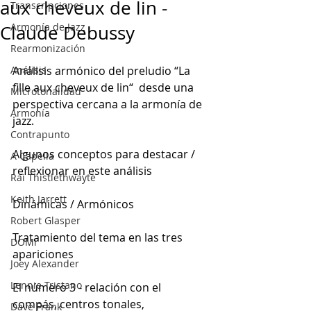
aux cheveux de lin -
Transcripciones
Armonía de Jazz
Claude Debussy
Rearmonización
Análisis
Análisis armónico del preludio “La 
fille aux cheveux de lin“  desde una 
Microtonalidad
perspectiva cercana a la armonía de 
Armonía
jazz.
Contrapunto
Algunos conceptos para destacar / 
A Capella
reflexionar en este análisis
Rai Thistlethwayte
Keith Jarrett
Dinámicas / Armónicos
Robert Glasper
Tratamiento del tema en las tres 
DOMi
apariciones
Joey Alexander
Lennie Tristano
El número 3 - relación con el 
compás, centros tonales, 
Dave Frank