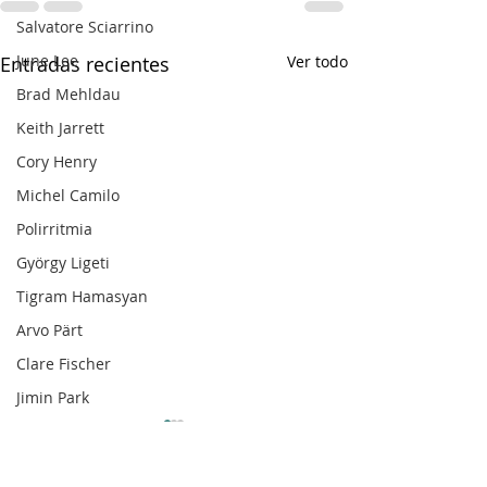
Salvatore Sciarrino
June Lee
Entradas recientes
Ver todo
Brad Mehldau
Keith Jarrett
Cory Henry
Michel Camilo
Polirritmia
György Ligeti
Tigram Hamasyan
Arvo Pärt
Clare Fischer
Jimin Park
Pat Metheny
Phineas Newborn