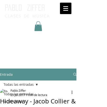
Pablo ziffer
CLASES DE MUSICA
Inicia Sesión/Regístrate
Entrada
Todas las entradas
Pablo Ziffer
Todas las entradas
23 jul 2017
1 min de lectura
Hideaway - Jacob Collier &
Jacob Collier