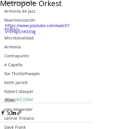
Metropole Orkest
Transcripciones
Armonía de Jazz
Rearmonización
https://www.youtube.com/watch?
Análisis
v=sY8pCnKSSVg
Microtonalidad
Armonía
Contrapunto
A Capella
Rai Thistlethwayte
Keith Jarrett
Robert Glasper
#JacobCollier
DOMi
Joey Alexander
Lennie Tristano
Dave Frank