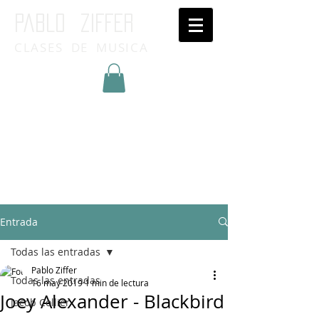
Pablo ziffer
CLASES DE MUSICA
Inicia Sesión/Regístrate
Entrada
Todas las entradas
Pablo Ziffer
Todas las entradas
16 may 2019
1 min de lectura
Joey Alexander - Blackbird
Jacob Collier