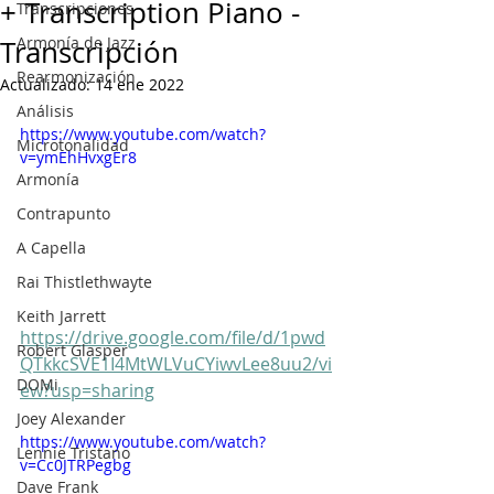
+ Transcription Piano -
Transcripciones
Armonía de Jazz
Transcripción
Rearmonización
Actualizado:
14 ene 2022
Análisis
https://www.youtube.com/watch?
Microtonalidad
v=ymEhHvxgEr8
Armonía
Contrapunto
A Capella
Rai Thistlethwayte
Keith Jarrett
https://drive.google.com/file/d/1pwd
Robert Glasper
QTkkcSVE1I4MtWLVuCYiwvLee8uu2/vi
DOMi
ew?usp=sharing
Joey Alexander
https://www.youtube.com/watch?
Lennie Tristano
v=Cc0JTRPegbg
Dave Frank