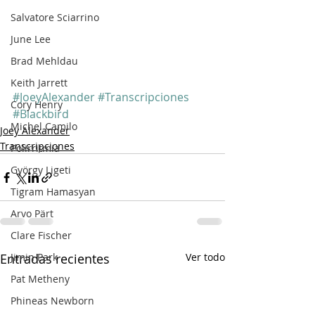
Salvatore Sciarrino
June Lee
Brad Mehldau
Keith Jarrett
#JoeyAlexander
#Transcripciones
Cory Henry
#Blackbird
Michel Camilo
Joey Alexander
Transcripciones
Polirritmia
György Ligeti
Tigram Hamasyan
Arvo Pärt
Clare Fischer
Jimin Park
Entradas recientes
Ver todo
Pat Metheny
Phineas Newborn