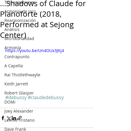
...Shadows of Claude for
Transcripciones
Armonía de Jazz
Pianoforte (2018,
Rearmonización
Performed at Sejong
Análisis
Center)
Microtonalidad
Armonía
https://youtu.be/Un4OUx3JKj4
Contrapunto
A Capella
Rai Thistlethwayte
Keith Jarrett
Robert Glasper
#debussy
#claudedebussy
DOMi
Joey Alexander
Lennie Tristano
Dave Frank