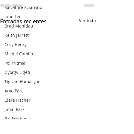
Salvatore Sciarrino
June Lee
Entradas recientes
Ver todo
Brad Mehldau
Keith Jarrett
Cory Henry
Michel Camilo
Polirritmia
György Ligeti
Tigram Hamasyan
Arvo Pärt
Clare Fischer
Jimin Park
Pat Metheny
Phineas Newborn