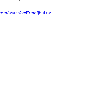
.com/watch?v=BXmqfJhuLrw
Clare Fischer
Jimin Park
Pat Metheny
Phinea