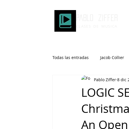
Pablo ziffer
CLASES DE MUSICA
Todas las entradas
Jacob Collier
Pablo Ziffer
8 dic 
Microtonalidad
Armonía
LOGIC S
Christma
Robert Glasper
DOMi
An Open 
Brad Mehldau
Keith Jarrett