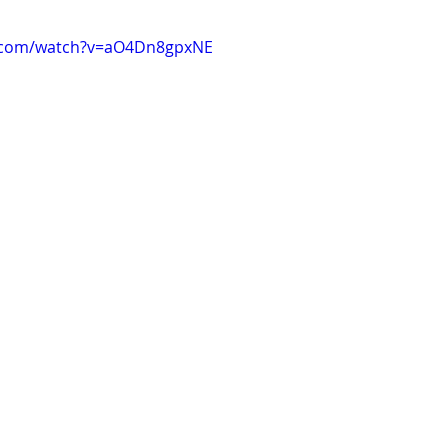
e.com/watch?v=aO4Dn8gpxNE