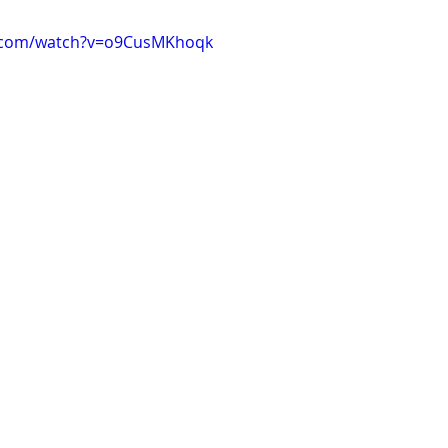
e.com/watch?v=o9CusMKhoqk