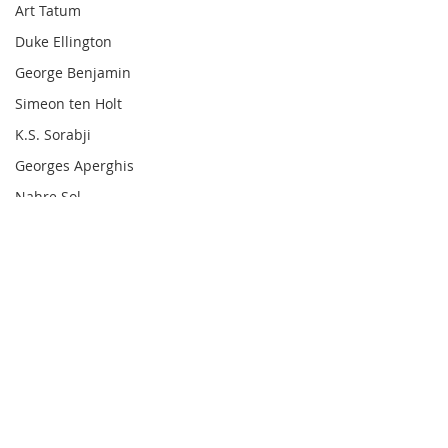
Art Tatum
Duke Ellington
George Benjamin
Simeon ten Holt
K.S. Sorabji
Georges Aperghis
Nahre Sol
Técnica Pianística
Barry Harris
Dick Hyman
Michael Finnissy
Harry Partch
Comentarios
Frank Bridge
Ralph van Raat
Charles Ives