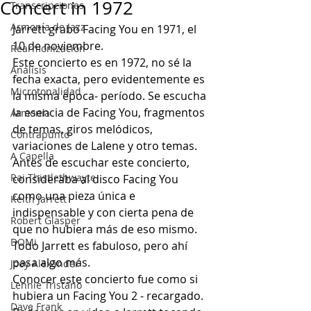
Concert in 1972
Transcripciones
Armonía de Jazz
Jarrett grabó Facing You en 1971, el 
10 de noviembre.
Rearmonización
Este concierto es en 1972, no sé la 
Análisis
fecha exacta, pero evidentemente es 
Microtonalidad
la misma época- período. Se escucha 
la esencia de Facing You, fragmentos 
Armonía
de temas, giros melódicos, 
Contrapunto
variaciones de Lalene y otro temas. 
A Capella
Antes de escuchar este concierto, 
Rai Thistlethwayte
consideraba al disco Facing You 
como una pieza única e 
Keith Jarrett
indispensable y con cierta pena de 
Robert Glasper
que no hubiera más de eso mismo. 
DOMi
Todo Jarrett es fabuloso, pero ahí 
pasa algo más. 
Joey Alexander
Conocer este concierto fue como si 
Lennie Tristano
hubiera un Facing You 2 - recargado.
Dave Frank