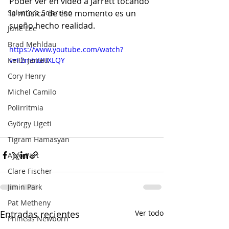
Poder ver en video a Jarrett tocando 
Salvatore Sciarrino
la música de ese momento es un 
sueño hecho realidad.
June Lee
Brad Mehldau
https://www.youtube.com/watch?
Keith Jarrett
v=F2m5tBHXLQY
Cory Henry
Michel Camilo
Polirritmia
György Ligeti
Tigram Hamasyan
Arvo Pärt
Clare Fischer
Jimin Park
Pat Metheny
Entradas recientes
Ver todo
Phineas Newborn