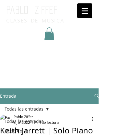
Pablo ziffer
CLASES DE MUSICA
Inicia Sesión/Regístrate
Entrada
Todas las entradas
Pablo Ziffer
Todas las entradas
8 jul 2022
1 min de lectura
Keith Jarrett | Solo Piano
Jacob Collier