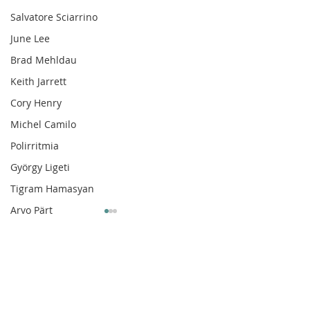
Salvatore Sciarrino
June Lee
Brad Mehldau
Keith Jarrett
Cory Henry
Michel Camilo
Polirritmia
György Ligeti
Tigram Hamasyan
Arvo Pärt
Clare Fischer
Jimin Park
Comentarios
Pat Metheny
Phineas Newborn