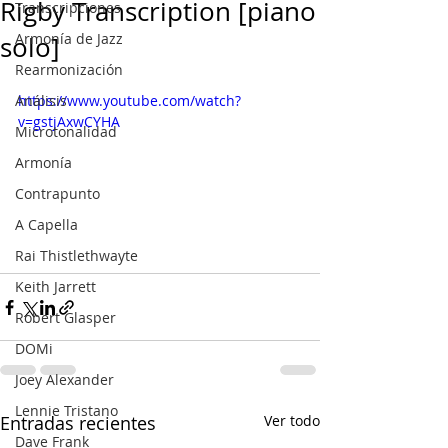
Rigby Transcription [piano
Transcripciones
Armonía de Jazz
solo]
Rearmonización
Análisis
https://www.youtube.com/watch?
v=gstjAxwCYHA
Microtonalidad
Armonía
Contrapunto
A Capella
Rai Thistlethwayte
Keith Jarrett
Robert Glasper
DOMi
Joey Alexander
Lennie Tristano
Entradas recientes
Ver todo
Dave Frank