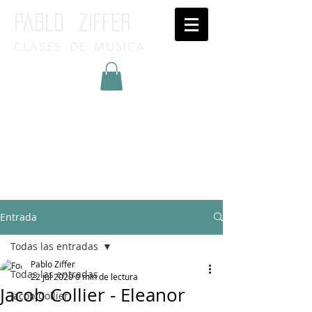
Pablo ziffer
CLASES DE MUSICA
Inicia Sesión/Regístrate
Entrada
Todas las entradas
Pablo Ziffer
Todas las entradas
22 jul 2020
0 min de lectura
Jacob Collier - Eleanor
Jacob Collier