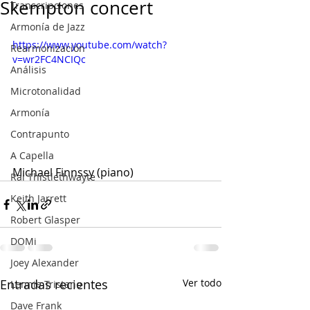
Skempton concert
Transcripciones
Armonía de Jazz
Mi
https://www.youtube.com/watch?
Rearmonización
v=wr2FC4NCIQc
Análisis
Microtonalidad
Armonía
Contrapunto
A Capella
Michael Finnssy (piano)
 (piano)
Rai Thistlethwayte
Keith Jarrett
Robert Glasper
DOMi
Joey Alexander
Entradas recientes
Ver todo
Lennie Tristano
Dave Frank