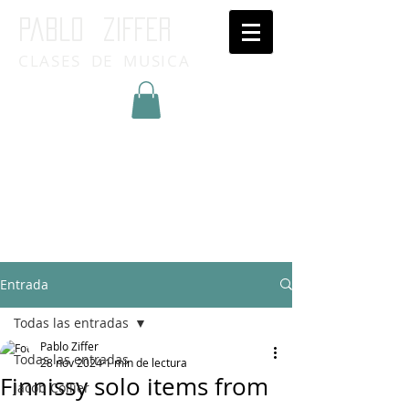
Pablo ziffer
CLASES DE MUSICA
Inicia Sesión/Regístrate
Entrada
Todas las entradas
Pablo Ziffer
Todas las entradas
28 nov 2024
1 min de lectura
Finnissy solo items from
Jacob Collier