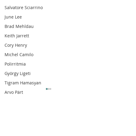
Salvatore Sciarrino
June Lee
Brad Mehldau
Keith Jarrett
Cory Henry
Michel Camilo
Polirritmia
György Ligeti
Tigram Hamasyan
Arvo Pärt
Clare Fischer
Jimin Park
Comentarios
Pat Metheny
Phineas Newborn