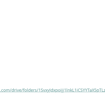
Clare Fischer
Jimin Park
Pat Metheny
Phinea
e.com/drive/folders/1SvxyJdxpoijj1lnkL1iCSYYTaX5pTL