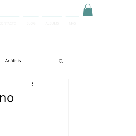
CONTACTO
BLOG
ALBUMS
MAS
Inicia Sesión/Regístrate
Análisis
arrett
ano
e Sciarrino
June Lee
igeti