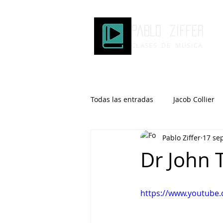
Pablo ziffer
CLASES DE MUSICA
Todas las entradas
Jacob Collier
Pablo Ziffer
17 se
Microtonalidad
Armonía
Dr John 
Robert Glasper
DOMi
https://www.youtube
Brad Mehldau
Keith Jarrett