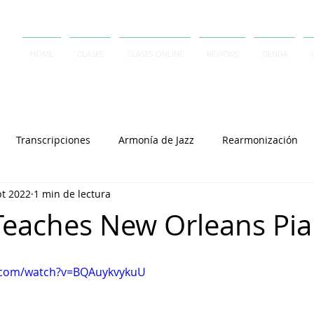
HOME
CLASES
CLASES ONLINE
REVIEWS
TIENDA
Transcripciones
Armonía de Jazz
Rearmonización
pt 2022
1 min de lectura
Contrapunto
A Capella
Rai Thistlethwayte
Keith J
Teaches New Orleans Pi
Joey Alexander
Lennie Tristano
Dave Frank
Salvator
.com/watch?v=BQAuykvykuU
Cory Henry
Michel Camilo
Polirritmia
György L