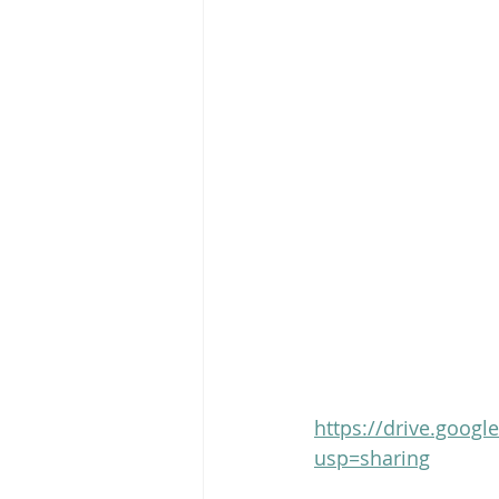
Tigram Hamasyan
Arvo Pärt
https://drive.googl
usp=sharing