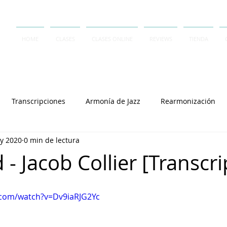
HOME
CLASES
CLASES ONLINE
REVIEWS
TIENDA
Transcripciones
Armonía de Jazz
Rearmonización
y 2020
0 min de lectura
Contrapunto
A Capella
Rai Thistlethwayte
Keith J
d - Jacob Collier [Transcri
Joey Alexander
Lennie Tristano
Dave Frank
Salvator
.com/watch?v=Dv9iaRJG2Yc
Cory Henry
Michel Camilo
Polirritmia
György L