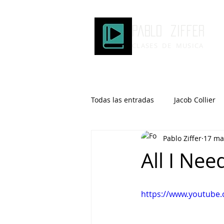
Pablo ziffer
CLASES DE MUSICA
Todas las entradas
Jacob Collier
Pablo Ziffer
17 ma
Microtonalidad
Armonía
All I Nee
Robert Glasper
DOMi
https://www.youtube
Brad Mehldau
Keith Jarrett