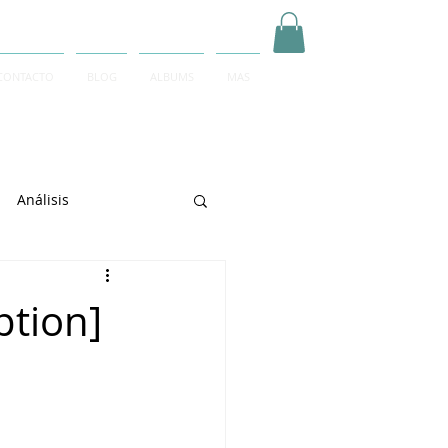
CONTACTO
BLOG
ALBUMS
MAS
Inicia Sesión/Regístrate
Análisis
arrett
ption]
e Sciarrino
June Lee
igeti