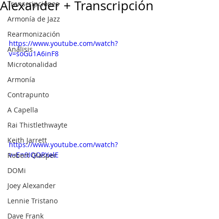
Alexander + Transcripción
Transcripciones
Armonía de Jazz
Rearmonización
https://www.youtube.com/watch?
Análisis
v=soGu1A6inF8
Microtonalidad
Armonía
Contrapunto
A Capella
Rai Thistlethwayte
Keith Jarrett
https://www.youtube.com/watch?
v=En9IQOPXelE
Robert Glasper
DOMi
Joey Alexander
Lennie Tristano
Dave Frank