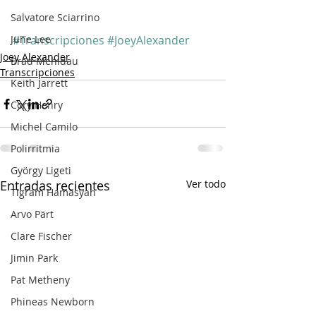
Salvatore Sciarrino
June Lee
#Transcripciones
#JoeyAlexander
Joey Alexander
Brad Mehldau
Transcripciones
Keith Jarrett
Cory Henry
Michel Camilo
Polirritmia
György Ligeti
Entradas recientes
Ver todo
Tigram Hamasyan
Arvo Pärt
Clare Fischer
Jimin Park
Pat Metheny
Phineas Newborn