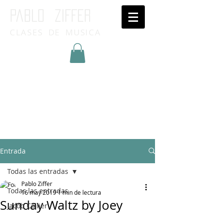
Pablo ziffer
CLASES DE MUSICA
Inicia Sesión/Regístrate
Entrada
Todas las entradas
Pablo Ziffer
Todas las entradas
16 may 2019
1 min de lectura
Sunday Waltz by Joey
Jacob Collier