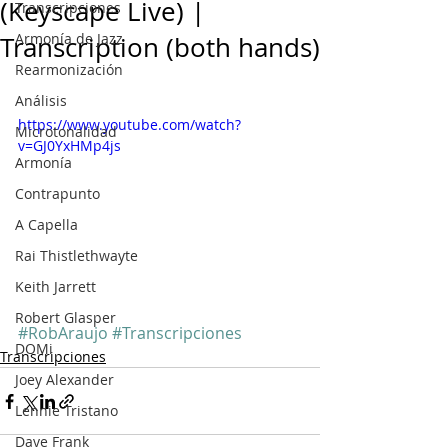
(Keyscape Live) |
Transcripciones
Armonía de Jazz
Transcription (both hands)
Rearmonización
Análisis
https://www.youtube.com/watch?
Microtonalidad
v=GJ0YxHMp4js
Armonía
Contrapunto
A Capella
Rai Thistlethwayte
Keith Jarrett
Robert Glasper
#RobAraujo
#Transcripciones
DOMi
Transcripciones
Joey Alexander
Lennie Tristano
Dave Frank