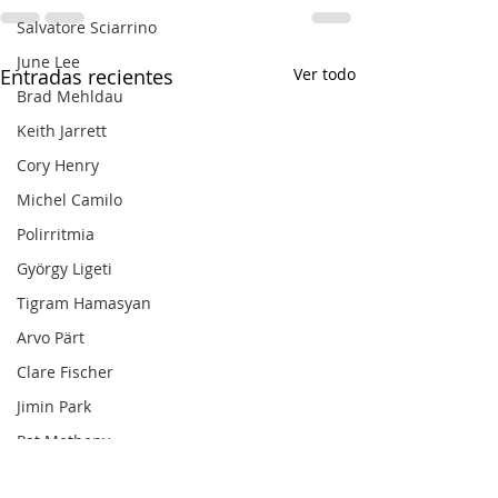
Salvatore Sciarrino
June Lee
Entradas recientes
Ver todo
Brad Mehldau
Keith Jarrett
Cory Henry
Michel Camilo
Polirritmia
György Ligeti
Tigram Hamasyan
Arvo Pärt
Clare Fischer
Jimin Park
Pat Metheny
Phineas Newborn