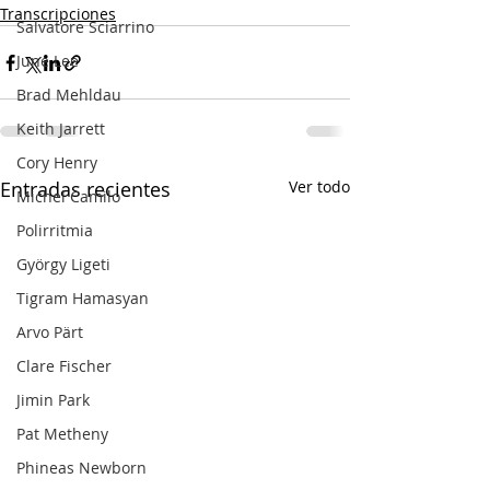
Transcripciones
Salvatore Sciarrino
June Lee
Brad Mehldau
Keith Jarrett
Cory Henry
Entradas recientes
Ver todo
Michel Camilo
Polirritmia
György Ligeti
Tigram Hamasyan
Arvo Pärt
Clare Fischer
Jimin Park
Pat Metheny
Phineas Newborn