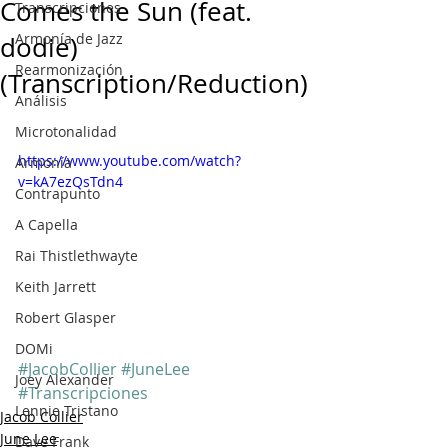
Comes the Sun (feat.
Transcripciones
Armonía de Jazz
dodie)
Rearmonización
(Transcription/Reduction)
Análisis
Microtonalidad
https://www.youtube.com/watch?
Armonía
v=kA7ezQsTdn4
Contrapunto
A Capella
Rai Thistlethwayte
Keith Jarrett
Robert Glasper
DOMi
#JacobCollier
#JuneLee
Joey Alexander
#Transcripciones
Lennie Tristano
Jacob Collier
June Lee
Dave Frank