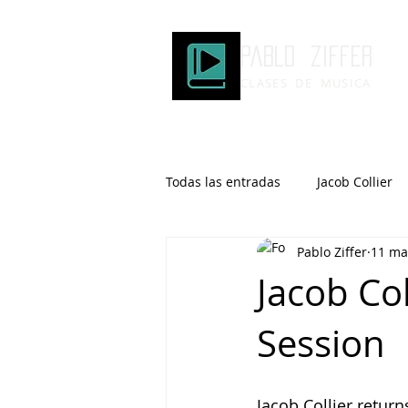
Pablo ziffer
CLASES DE MUSICA
Todas las entradas
Jacob Collier
Pablo Ziffer
11 ma
Microtonalidad
Armonía
Jacob Co
Session
Robert Glasper
DOMi
Brad Mehldau
Keith Jarrett
Jacob Collier retur