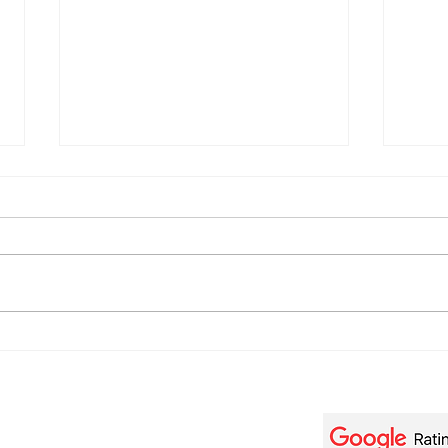
Jacob Collier - Intro/Sky
Jacob
Above (Transcription /
Matt
Reduction) + Vocal