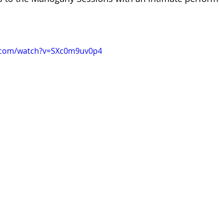
Clare Fischer
Jimin Park
Pat Metheny
Phinea
.com/watch?v=SXc0m9uv0p4