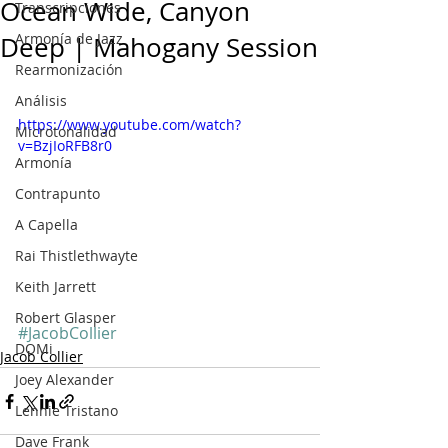
Ocean Wide, Canyon
Transcripciones
Armonía de Jazz
Deep | Mahogany Session
Rearmonización
Análisis
https://www.youtube.com/watch?
Microtonalidad
v=BzjIoRFB8r0
Armonía
Contrapunto
A Capella
Rai Thistlethwayte
Keith Jarrett
Robert Glasper
#JacobCollier
DOMi
Jacob Collier
Joey Alexander
Lennie Tristano
Dave Frank