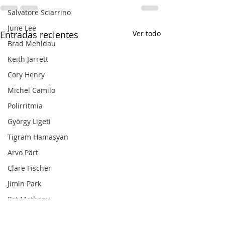
Salvatore Sciarrino
June Lee
Entradas recientes
Ver todo
Brad Mehldau
Keith Jarrett
Cory Henry
Michel Camilo
Polirritmia
György Ligeti
Tigram Hamasyan
Arvo Pärt
Clare Fischer
Jimin Park
Pat Metheny
Phineas Newborn