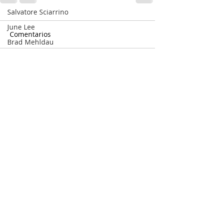
Salvatore Sciarrino
June Lee
Comentarios
Brad Mehldau
Keith Jarrett
Cory Henry
Escribir un comentario...
Michel Camilo
Polirritmia
György Ligeti
11 5160 6490
Tigram Hamasyan
infopabloziffer@gmail.com
Arvo Pärt
Clare Fischer
Jimin Park
Pat Metheny
Phineas Newborn
© 2017 by pablo ziffer