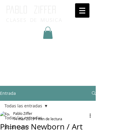
Pablo ziffer
CLASES DE MUSICA
Inicia Sesión/Regístrate
Entrada
Todas las entradas
Pablo Ziffer
Todas las entradas
14 mar 2019
1 min de lectura
Phineas Newborn / Art
Jacob Collier