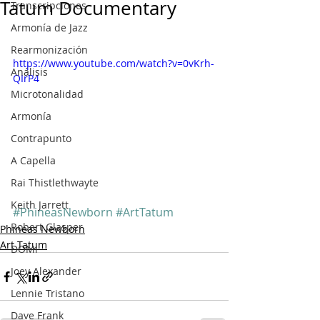
Tatum Documentary
Transcripciones
Armonía de Jazz
Rearmonización
https://www.youtube.com/watch?v=0vKrh-
Análisis
QIrP4
Microtonalidad
Armonía
Contrapunto
A Capella
Rai Thistlethwayte
Keith Jarrett
#PhineasNewborn
#ArtTatum
Robert Glasper
Phineas Newborn
Art Tatum
DOMi
Joey Alexander
Lennie Tristano
Dave Frank