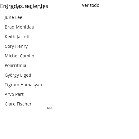
Entradas recientes
Ver todo
Salvatore Sciarrino
June Lee
Brad Mehldau
Keith Jarrett
Cory Henry
Michel Camilo
Polirritmia
György Ligeti
Tigram Hamasyan
Arvo Pärt
Clare Fischer
Jimin Park
Pat Metheny
Phineas Newborn
Comentarios