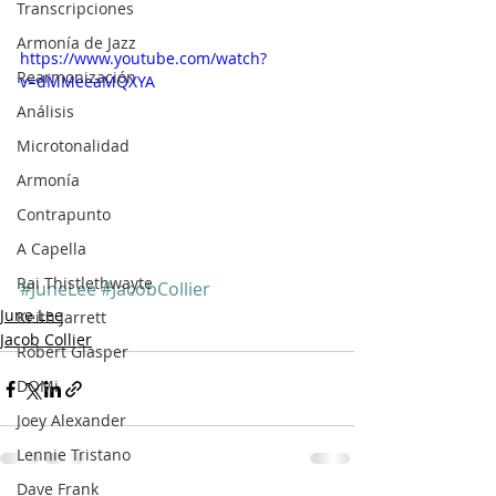
Transcripciones
Armonía de Jazz
https://www.youtube.com/watch?
Rearmonización
v=dMMeeaMQXYA
Análisis
Microtonalidad
Armonía
Contrapunto
A Capella
Rai Thistlethwayte
#JuneLee
#JacobCollier
June Lee
Keith Jarrett
Jacob Collier
Robert Glasper
DOMi
Joey Alexander
Lennie Tristano
Dave Frank