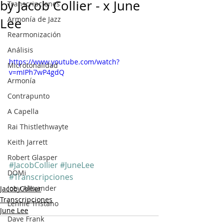
by Jacob Collier - x June
Transcripciones
Armonía de Jazz
Lee
Rearmonización
Análisis
https://www.youtube.com/watch?
Microtonalidad
v=mIPh7wP4gdQ
Armonía
Contrapunto
A Capella
Rai Thistlethwayte
Keith Jarrett
Robert Glasper
#JacobCollier
#JuneLee
DOMi
#Transcripciones
Joey Alexander
Jacob Collier
Transcripciones
Lennie Tristano
June Lee
Dave Frank