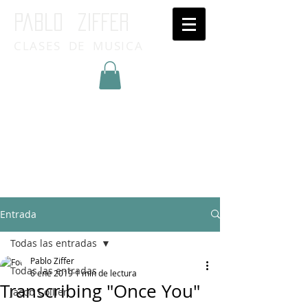
Pablo ziffer
CLASES DE MUSICA
Inicia Sesión/Regístrate
Entrada
Todas las entradas
Pablo Ziffer
Todas las entradas
6 ene 2019
1 min de lectura
Transcribing "Once You"
Jacob Collier