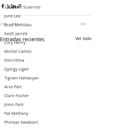
Salvatore Sciarrino
June Lee
Brad Mehldau
Keith Jarrett
Entradas recientes
Ver todo
Cory Henry
Michel Camilo
Polirritmia
György Ligeti
Tigram Hamasyan
Arvo Pärt
Clare Fischer
Jimin Park
Pat Metheny
Phineas Newborn