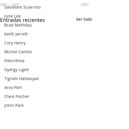
Salvatore Sciarrino
June Lee
Entradas recientes
Ver todo
Brad Mehldau
Keith Jarrett
Cory Henry
Michel Camilo
Polirritmia
György Ligeti
Tigram Hamasyan
Arvo Pärt
Clare Fischer
Jimin Park
Pat Metheny
Phineas Newborn