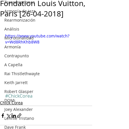
Fondation Louis Vuitton,
Transcripciones
Armonía de Jazz
Paris [26-04-2018]
Rearmonización
Análisis
https://www.youtube.com/watch?
Microtonalidad
v=Wd8RhKhb8W8
Armonía
Contrapunto
A Capella
Rai Thistlethwayte
Keith Jarrett
Robert Glasper
#ChickCorea
DOMi
Chick Corea
Joey Alexander
Lennie Tristano
Dave Frank