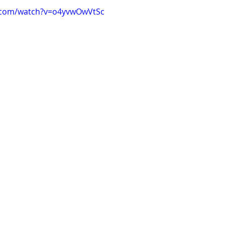
.com/watch?v=o4yvwOwVtSc
Clare Fischer
Jimin Park
Pat Metheny
Phinea