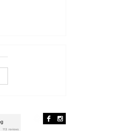
r Peterson Trio - The
ge (Piano
scription)
nscripción]