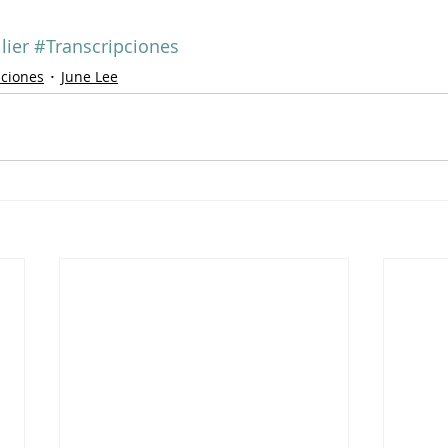
lier
#Transcripciones
pciones
June Lee