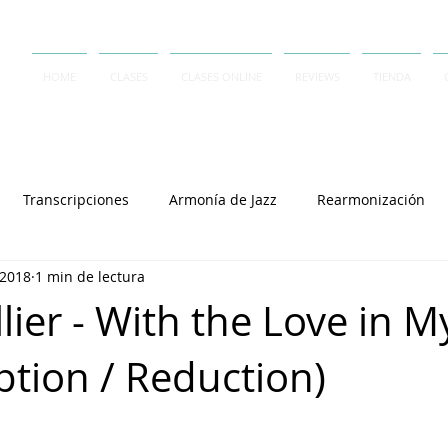
HOME
CLASES
CLASES ONLINE
REVIEWS
TIENDA
Transcripciones
Armonía de Jazz
Rearmonización
 2018
1 min de lectura
Contrapunto
A Capella
Rai Thistlethwayte
Keith J
lier - With the Love in M
ption / Reduction)
Joey Alexander
Lennie Tristano
Dave Frank
Salvator
Cory Henry
Michel Camilo
Polirritmia
György L