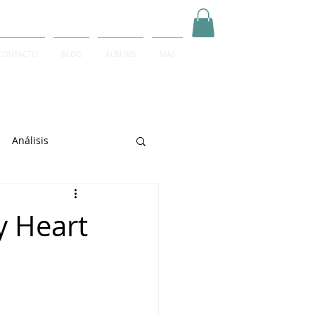
CONTACTO
BLOG
ALBUMS
MAS
Inicia Sesión/Regístrate
Análisis
arrett
y Heart
e Sciarrino
June Lee
igeti