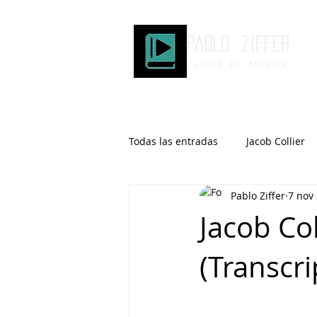
Pablo ziffer
CLASES DE MUSICA
Todas las entradas
Jacob Collier
Pablo Ziffer
7 nov
Microtonalidad
Armonía
Jacob Col
(Transcri
Robert Glasper
DOMi
Brad Mehldau
Keith Jarrett