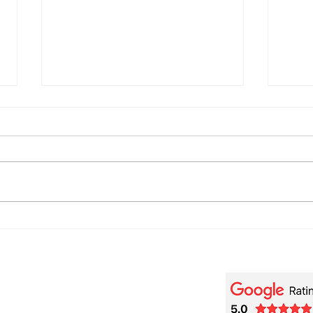
Oscar Peterson - Blues
Osca
Etude (Piano Transcription)
Smud
[Transcripción]
Tran
[Tra