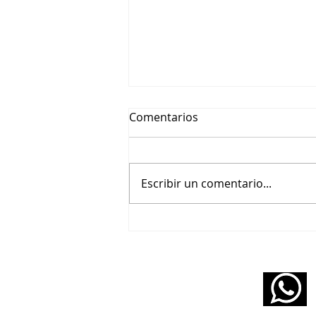
Comentarios
Escribir un comentario...
Oscar Peterson - Blues Of
The Prairies - (Piano
Transcription)
[Transcripción]
11 5160 6490