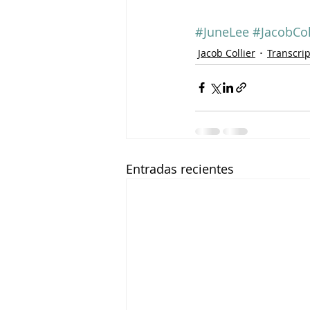
#JuneLee
#JacobCol
Jacob Collier
Transcri
Entradas recientes