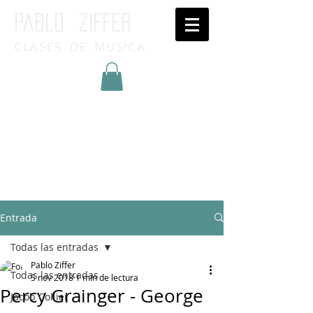
Pablo ziffer
CLASES DE MUSICA
Inicia Sesión/Regístrate
Entrada
Todas las entradas
Pablo Ziffer
Todas las entradas
5 nov 2018
1 min de lectura
Percy Grainger - George
Jacob Collier