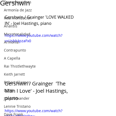
Gershwin
Transcripciones
Armonía de Jazz
Gershwin / Grainger 'LOVE WALKED 
Rearmonización
IN' - Joel Hastings, piano
Análisis
Microtonalidad
https://www.youtube.com/watch?
v=Usbk4pzaFx0
Armonía
Contrapunto
A Capella
Rai Thistlethwayte
Keith Jarrett
Robert Glasper
Gershwin / Grainger  'The 
Man I Love' - Joel Hastings, 
DOMi
piano
Joey Alexander
Lennie Tristano
https://www.youtube.com/watch?
Dave Frank