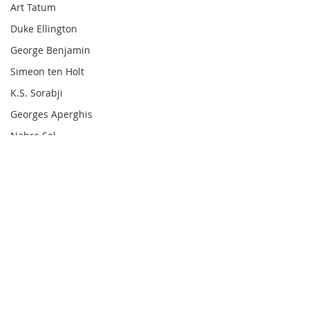
Art Tatum
Duke Ellington
George Benjamin
Simeon ten Holt
K.S. Sorabji
Georges Aperghis
Nahre Sol
Técnica Pianística
Barry Harris
Dick Hyman
Michael Finnissy
Harry Partch
Comentarios
Frank Bridge
Ralph van Raat
Charles Ives