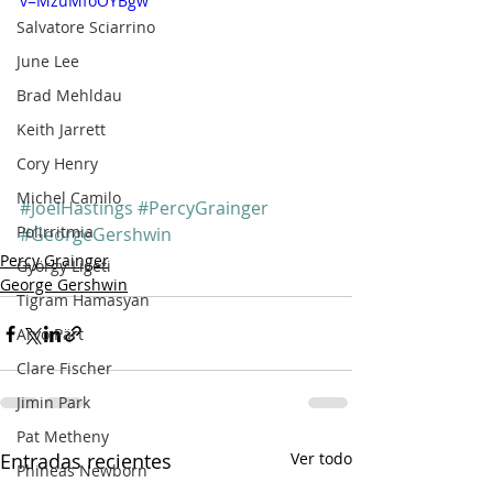
v=MzuMfoOYBgw
Salvatore Sciarrino
June Lee
Brad Mehldau
Keith Jarrett
Cory Henry
Michel Camilo
#JoelHastings
#PercyGrainger
Polirritmia
#GeorgeGershwin
Percy Grainger
György Ligeti
George Gershwin
Tigram Hamasyan
Arvo Pärt
Clare Fischer
Jimin Park
Pat Metheny
Entradas recientes
Ver todo
Phineas Newborn