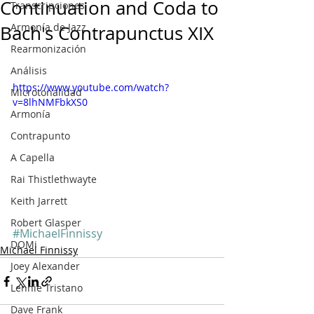
Continuation and Coda to
Transcripciones
Armonía de Jazz
Bach's Contrapunctus XIX
Rearmonización
Análisis
https://www.youtube.com/watch?
Microtonalidad
v=8lhNMFbkXS0
Armonía
Contrapunto
A Capella
Rai Thistlethwayte
Keith Jarrett
Robert Glasper
#MichaelFinnissy
DOMi
Michael Finnissy
Joey Alexander
Lennie Tristano
Dave Frank