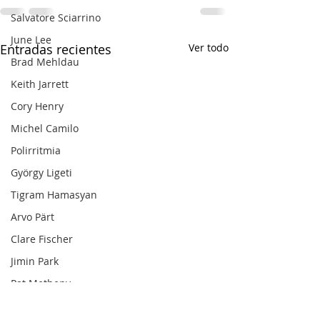
Salvatore Sciarrino
June Lee
Entradas recientes
Ver todo
Brad Mehldau
Keith Jarrett
Cory Henry
Michel Camilo
Polirritmia
György Ligeti
Tigram Hamasyan
Arvo Pärt
Clare Fischer
Jimin Park
Pat Metheny
Phineas Newborn