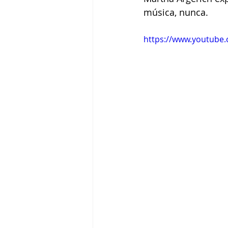
música, nunca.
Tigram Hamasyan
Arvo Pärt
https://www.youtube