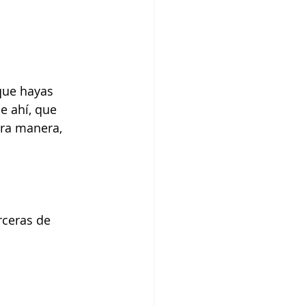
rque hayas 
e ahí, que 
tra manera, 
rceras de 