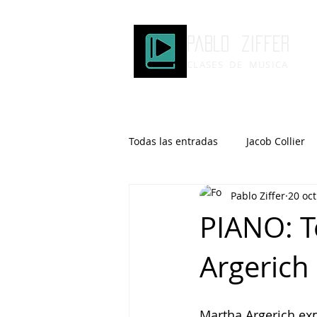
Pablo ziffer
CLASES DE MUSICA
Todas las entradas
Jacob Collier
Pablo Ziffer
20 oc
Microtonalidad
Armonía
PIANO: T
Argerich
Robert Glasper
DOMi
Brad Mehldau
Keith Jarrett
Martha Argerich exp