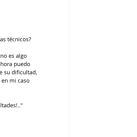
as técnicos?
 no es algo 
 ahora puedo 
 su dificultad, 
 en mi caso 
tades!.."