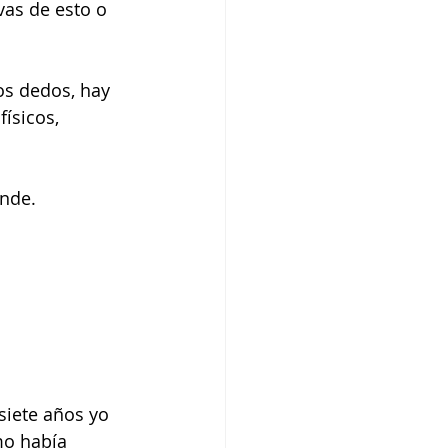
vas de esto o 
os dedos, hay 
ísicos, 
ende.
siete años yo 
mo había 