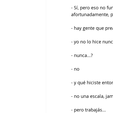
- Sí, pero eso no fu
afortunadamente, p
- hay gente que prea
- yo no lo hice nun
- nunca...?
- no
- y qué hiciste ento
- no una escala, jam
- pero trabajás...