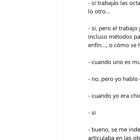
- si trabajás las oc
lo otro...
- si, pero el traba
incluso métodos par
enfin..., o cómo se
- cuando uno es mu
- no, pero yo hablo
- cuando yo era chi
- si
- bueno, se me indep
articulaba en las o