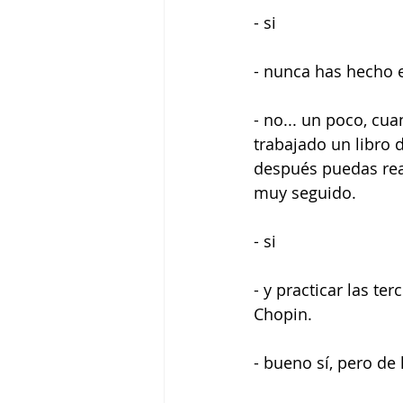
- si
- nunca has hecho e
- no... un poco, cua
trabajado un libro d
después puedas real
muy seguido.
- si
- y practicar las te
Chopin.
- bueno sí, pero d