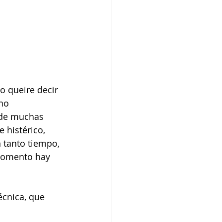
o queire decir 
no 
 de muchas 
 histérico, 
 tanto tiempo, 
momento hay 
écnica, que 