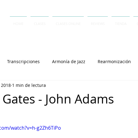
HOME
CLASES
CLASES ONLINE
REVIEWS
TIENDA
Transcripciones
Armonía de Jazz
Rearmonización
t 2018
1 min de lectura
Contrapunto
A Capella
Rai Thistlethwayte
Keith J
 Gates - John Adams
Joey Alexander
Lennie Tristano
Dave Frank
Salvator
.com/watch?v=h-g2Zh6TiPo
Cory Henry
Michel Camilo
Polirritmia
György L