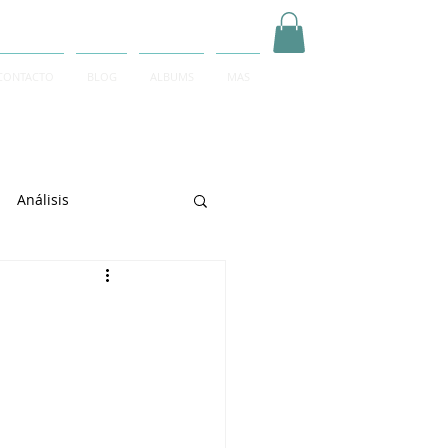
CONTACTO
BLOG
ALBUMS
MAS
Inicia Sesión/Regístrate
Análisis
arrett
e Sciarrino
June Lee
igeti