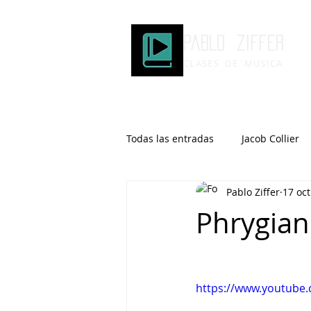
Pablo ziffer
CLASES DE MUSICA
Todas las entradas
Jacob Collier
Pablo Ziffer
17 oc
Microtonalidad
Armonía
Phrygian
Robert Glasper
DOMi
https://www.youtube
Brad Mehldau
Keith Jarrett