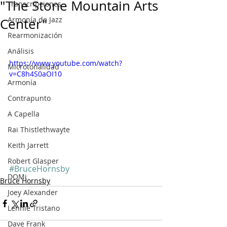
"The Stone Mountain Arts
Transcripciones
Armonía de Jazz
Center"
Rearmonización
Análisis
https://www.youtube.com/watch?
Microtonalidad
v=C8h4S0aOI10
Armonía
Contrapunto
A Capella
Rai Thistlethwayte
Keith Jarrett
Robert Glasper
#BruceHornsby
DOMi
Bruce Hornsby
Joey Alexander
Lennie Tristano
Dave Frank