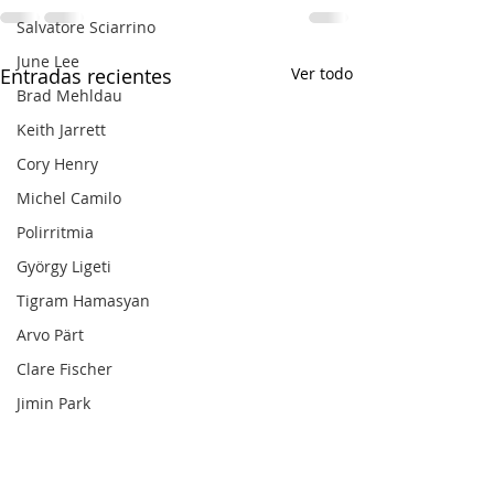
Salvatore Sciarrino
June Lee
Entradas recientes
Ver todo
Brad Mehldau
Keith Jarrett
Cory Henry
Michel Camilo
Polirritmia
György Ligeti
Tigram Hamasyan
Arvo Pärt
Clare Fischer
Jimin Park
Pat Metheny
Phineas Newborn