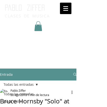
Pablo ziffer
CLASES DE MUSICA
Inicia Sesión/Regístrate
Entrada
Todas las entradas
Pablo Ziffer
Todas las entradas
30 ago 2018
1 min de lectura
Bruce Hornsby "Solo" at
Jacob Collier