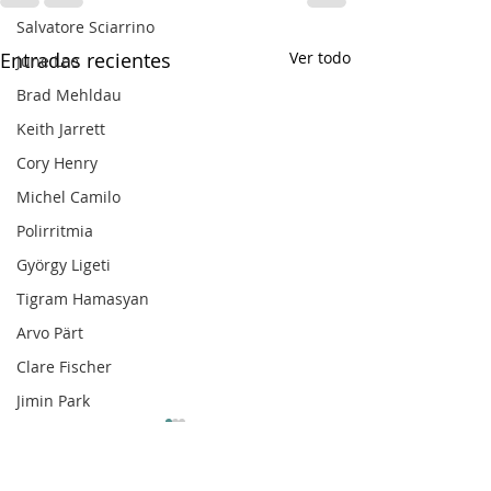
Salvatore Sciarrino
Entradas recientes
Ver todo
June Lee
Brad Mehldau
Keith Jarrett
Cory Henry
Michel Camilo
Polirritmia
György Ligeti
Tigram Hamasyan
Arvo Pärt
Clare Fischer
Jimin Park
Pat Metheny
Phineas Newborn