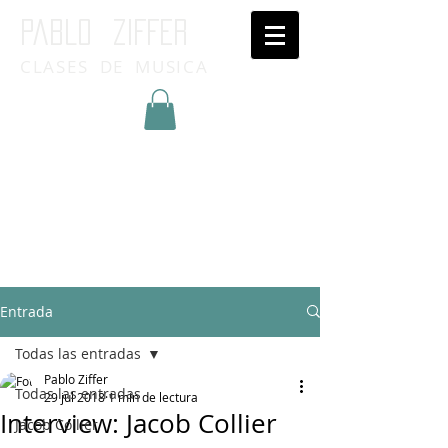
Pablo ziffer
CLASES DE MUSICA
Inicia Sesión/Regístrate
Entrada
Todas las entradas
Pablo Ziffer
Todas las entradas
29 jul 2018
1 min de lectura
Interview: Jacob Collier
Jacob Collier