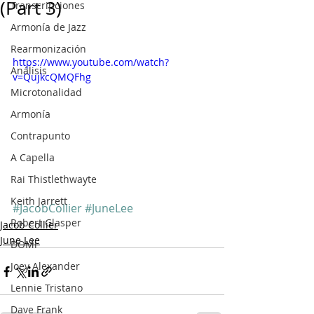
(Part 3)
Transcripciones
Armonía de Jazz
Rearmonización
https://www.youtube.com/watch?
Análisis
v=QujkcQMQFhg
Microtonalidad
Armonía
Contrapunto
A Capella
Rai Thistlethwayte
Keith Jarrett
#JacobCollier
#JuneLee
Robert Glasper
Jacob Collier
June Lee
DOMi
Joey Alexander
Lennie Tristano
Dave Frank