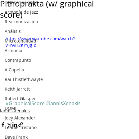
Pithoprakta (w/ graphical
Transcripciones
Armonía de Jazz
score)
Rearmonización
Análisis
https://www.youtube.com/watch?
Microtonalidad
v=nvH2KYYJg-o
Armonía
Contrapunto
A Capella
Rai Thistlethwayte
Keith Jarrett
Robert Glasper
#GraphicalScore
#IannisXenakis
DOMi
Iannis Xenakis
Joey Alexander
Lennie Tristano
Dave Frank