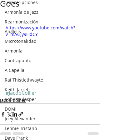
Goes
Transcripciones
Armonía de Jazz
Rearmonización
https://www.youtube.com/watch?
Análisis
v=mAGJy9FIdCY
Microtonalidad
Armonía
Contrapunto
A Capella
Rai Thistlethwayte
Keith Jarrett
#JacobCollier
Robert Glasper
Jacob Collier
DOMi
Joey Alexander
Lennie Tristano
Dave Frank