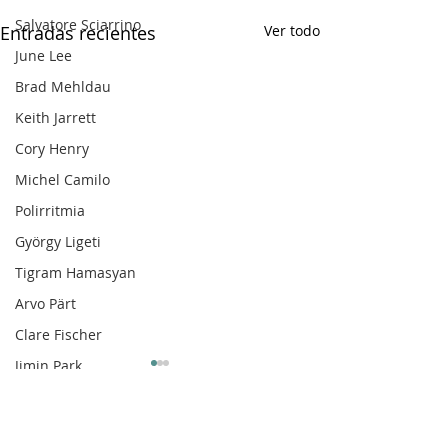
Salvatore Sciarrino
Entradas recientes
Ver todo
June Lee
Brad Mehldau
Keith Jarrett
Cory Henry
Michel Camilo
Polirritmia
György Ligeti
Tigram Hamasyan
Arvo Pärt
Clare Fischer
Jimin Park
Pat Metheny
Phineas Newborn
Comentarios