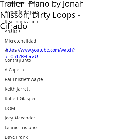
Trailer: Piano by Jonah
Transcripciones
Armonía de Jazz
Nilsson, Dirty Loops -
Rearmonización
Cifrado
Análisis
Microtonalidad
https://www.youtube.com/watch?
Armonía
v=Gh1ZRvltawU
Contrapunto
A Capella
Rai Thistlethwayte
Keith Jarrett
Robert Glasper
DOMi
Joey Alexander
Lennie Tristano
Dave Frank