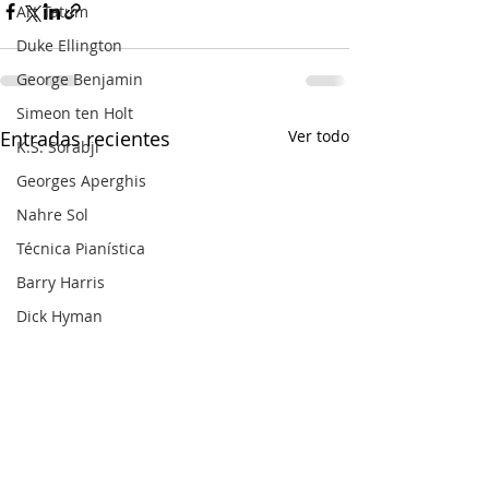
Art Tatum
Duke Ellington
George Benjamin
Simeon ten Holt
Entradas recientes
Ver todo
K.S. Sorabji
Georges Aperghis
Nahre Sol
Técnica Pianística
Barry Harris
Dick Hyman
Michael Finnissy
Harry Partch
Frank Bridge
Ralph van Raat
Charles Ives