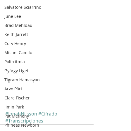
Salvatore Sciarrino
June Lee
Brad Mehldau
Keith Jarrett
Cory Henry
Michel Camilo
Polirritmia
György Ligeti
Tigram Hamasyan
Arvo Pärt
Clare Fischer
Jimin Park
#JonahNilsson
#Cifrado
Pat Metheny
#Transcripciones
Phineas Newborn