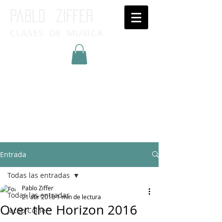
Pablo ziffer
CLASES DE MUSICA
Inicia Sesión/Regístrate
Entrada
Todas las entradas
Pablo Ziffer
Todas las entradas
21 abr 2018
1 min de lectura
Over the Horizon 2016
Jacob Collier