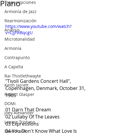
Piano
Transcripciones
Armonía de Jazz
Rearmonización
https://www.youtube.com/watch?
Análisis
v=CJjf9iBqcgU
Microtonalidad
Armonía
Contrapunto
A Capella
Rai Thistlethwayte
"Tivoli Gardens Concert Hall", 
Keith Jarrett
Copenhagen, Denmark, October 31, 
Robert Glasper
1965
DOMi
01 Darn That Dream
Joey Alexander
02 Lullaby Of The Leaves
Lennie Tristano
03 Expressions
04 You Don't Know What Love Is
Dave Frank