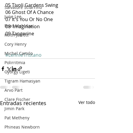
05 Tivoli Gardens Swing
Salvatore Sciarrino
06 Ghost Of A Chance
June Lee
07 It's You Or No One
Brad Mehldau
08  Imagination
09 Tangerine﻿
Keith Jarrett
Cory Henry
Michel Camilo
#LennieTristano
Polirritmia
György Ligeti
Tigram Hamasyan
Arvo Pärt
Clare Fischer
Entradas recientes
Ver todo
Jimin Park
Pat Metheny
Phineas Newborn