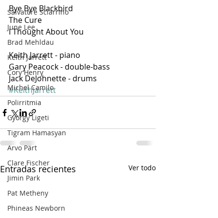
Bye Bye Blackbird
Salvatore Sciarrino
The Cure
June Lee
I Thought About You
Brad Mehldau
Keith Jarrett - piano
Keith Jarrett
Gary Peacock - double-bass
Cory Henry
Jack DeJohnette - drums
Michel Camilo
#KeithJarrett
Polirritmia
György Ligeti
Tigram Hamasyan
Arvo Pärt
Clare Fischer
Entradas recientes
Ver todo
Jimin Park
Pat Metheny
Phineas Newborn