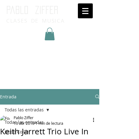
Pablo ziffer
CLASES DE MUSICA
Inicia Sesión/Regístrate
Entrada
Todas las entradas
Pablo Ziffer
Todas las entradas
13 abr 2018
1 min de lectura
Keith Jarrett Trio Live In
Jacob Collier