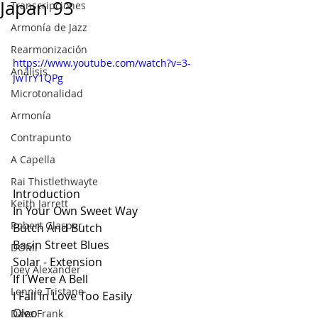
Japan 93
Transcripciones
Armonía de Jazz
Rearmonización
https://www.youtube.com/watch?v=3-
Análisis
JwTrY1QPg
Microtonalidad
Armonía
Contrapunto
A Capella
Rai Thistlethwayte
Introduction
Keith Jarrett
In Your Own Sweet Way
Robert Glasper
Butch And Butch
Basin Street Blues
DOMi
Solar - Extension
Joey Alexander
If I Were A Bell
Lennie Tristano
I Fall In Love Too Easily
Oleo
Dave Frank