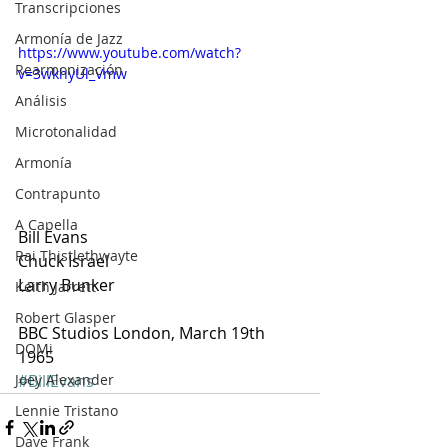
Transcripciones
Armonía de Jazz
https://www.youtube.com/watch?
Rearmonización
v=3wkhyUl_Vmw
Análisis
Microtonalidad
Armonía
Contrapunto
A Capella
Bill Evans
Rai Thistlethwayte
Chuck Israel
Larry Bunker
Keith Jarrett
Robert Glasper
BBC Studios London, March 19th 
DOMi
1965
Joey Alexander
#BillEvans
Lennie Tristano
Dave Frank