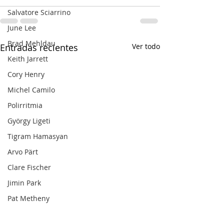
Salvatore Sciarrino
June Lee
Brad Mehldau
Entradas recientes
Ver todo
Keith Jarrett
Cory Henry
Michel Camilo
Polirritmia
György Ligeti
Tigram Hamasyan
Arvo Pärt
Clare Fischer
Jimin Park
Pat Metheny
Phineas Newborn