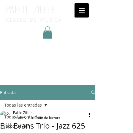
Pablo ziffer
CLASES DE MUSICA
Inicia Sesión/Regístrate
Entrada
Todas las entradas
Pablo Ziffer
Todas las entradas
13 abr 2018
1 min de lectura
Bill Evans Trio - Jazz 625
Jacob Collier