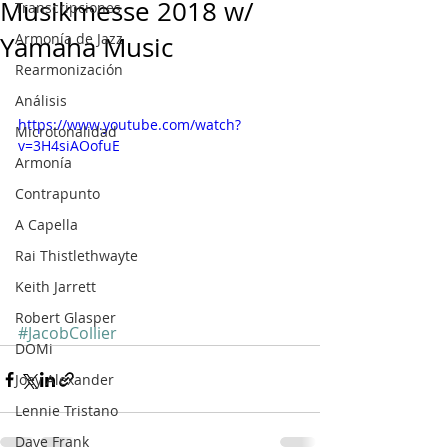
Musikmesse 2018 w/
Transcripciones
Armonía de Jazz
Yamaha Music
Rearmonización
Análisis
https://www.youtube.com/watch?
Microtonalidad
v=3H4siAOofuE
Armonía
Contrapunto
A Capella
Rai Thistlethwayte
Keith Jarrett
Robert Glasper
#JacobCollier
DOMi
Joey Alexander
Lennie Tristano
Dave Frank