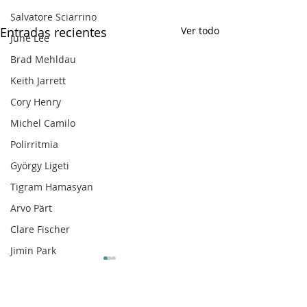
Salvatore Sciarrino
Entradas recientes
Ver todo
June Lee
Brad Mehldau
Keith Jarrett
Cory Henry
Michel Camilo
Polirritmia
György Ligeti
Tigram Hamasyan
Arvo Pärt
Clare Fischer
Jimin Park
Pat Metheny
Phineas Newborn